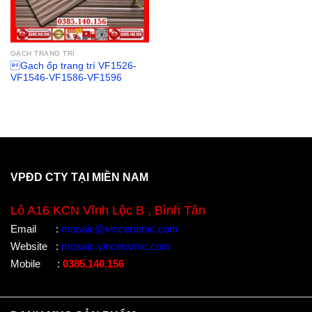
GẠCH TRANG TRÍ
Gạch ốp trang trí VF1526-
VF1546-VF1586-VF1596
VPĐD CTY TẠI MIỀN NAM
Lô A16 KCN Vĩnh Lộc B , Bình Tân
Email
:
mosaic@vinceramic.com
Website
:
mosaic.vinceramic.com
Mobile
:
0385.140.156