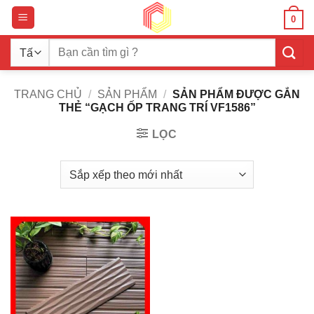
Bỏ
0
qua
nội
Tìm
dung
kiếm:
TRANG CHỦ
/
SẢN PHẨM
/
SẢN PHẨM ĐƯỢC GẮN
THẺ “GẠCH ỐP TRANG TRÍ VF1586”
LỌC