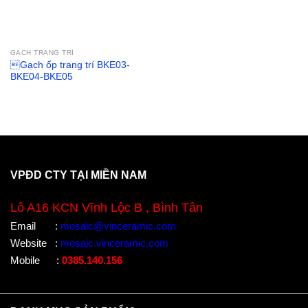
GẠCH TRANG TRÍ
Gạch ốp trang trí BKE03-
BKE04-BKE05
VPĐD CTY TẠI MIỀN NAM
Lô A16 KCN Vĩnh Lộc B , Bình Tân
Email
:
mosaic@vinceramic.com
Website
:
mosaic.vinceramic.com
Mobile
:
0385.140.156