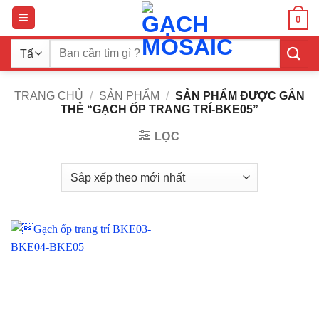
Bỏ
0
qua
nội
Tìm
dung
kiếm:
TRANG CHỦ
/
SẢN PHẨM
/
SẢN PHẨM ĐƯỢC GẮN
THẺ “GẠCH ỐP TRANG TRÍ-BKE05”
LỌC