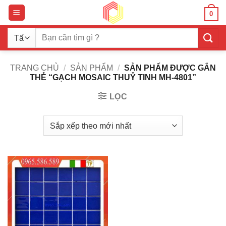
Bỏ
0
qua
nội
Tìm
dung
kiếm:
TRANG CHỦ
/
SẢN PHẨM
/
SẢN PHẨM ĐƯỢC GẮN
THẺ “GẠCH MOSAIC THUỶ TINH MH-4801”
LỌC