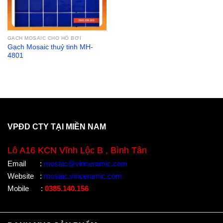
GẠCH MOSAIC CHO HỒ BƠI
Gạch Mosaic thuỷ tinh MH-
4801
VPĐD CTY TẠI MIỀN NAM
Lô A16 KCN Vĩnh Lộc B , Bình Tân
Email
:
mosaic@vinceramic.com
Website
:
mosaic.vinceramic.com
Mobile
:
0385.140.156