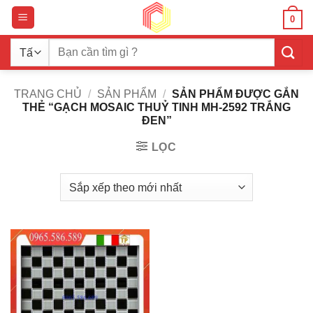
Bỏ
0
qua
nội
Tìm
dung
kiếm:
TRANG CHỦ
/
SẢN PHẨM
/
SẢN PHẨM ĐƯỢC GẮN
THẺ “GẠCH MOSAIC THUỶ TINH MH-2592 TRẮNG
ĐEN”
LỌC