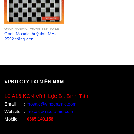
GẠCH MOSAIC PHÒNG BẾP-TOILET
Gạch Mosaic thuỷ tinh MH-
2592 trắng đen
VPĐD CTY TẠI MIỀN NAM
Lô A16 KCN Vĩnh Lộc B , Bình Tân
Email
:
mosaic@vinceramic.com
Website
:
mosaic.vinceramic.com
Mobile
:
0385.140.156