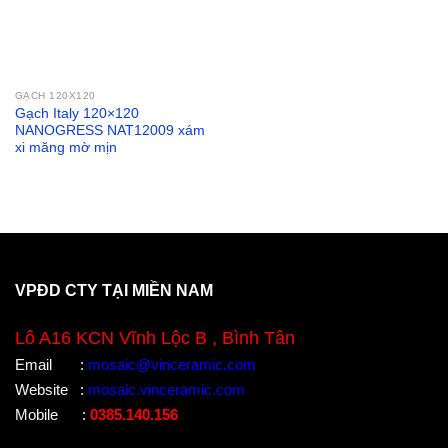
GẠCH 120X120
Gạch Italy 120×120
NANOGRESS NAT12009 xám
xi măng mờ mịn
VPĐD CTY TẠI MIỀN NAM
Lô A16 KCN Vĩnh Lộc B , Bình Tân
Email
:
mosaic@vinceramic.com
Website
:
mosaic.vinceramic.com
Mobile
:
0385.140.156