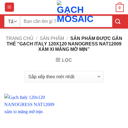
Bỏ
0
qua
nội
Tìm
dung
kiếm:
TRANG CHỦ
/
SẢN PHẨM
/
SẢN PHẨM ĐƯỢC GẮN
THẺ “GẠCH ITALY 120X120 NANOGRESS NAT12009
XÁM XI MĂNG MỜ MỊN”
LỌC