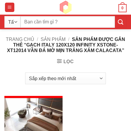
Bỏ
0
qua
nội
Tìm
dung
kiếm:
TRANG CHỦ
/
SẢN PHẨM
/
SẢN PHẨM ĐƯỢC GẮN
THẺ “GẠCH ITALY 120X120 INFINITY XSTONE-
XT12014 VÂN ĐÁ MỜ MỊN TRẮNG XÁM CALACATA”
LỌC