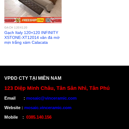
GẠCH 120X120
Gạch Italy 120×120 INFINITY
XSTONE-XT12014 vân đá mờ
mịn trắng xám Calacata
VPĐD CTY TẠI MIỀN NAM
123 Diệp Minh Châu, Tân Sân Nhì, Tân Phú
Email
:
mosaic@vinceramic.com
Website
:
mosaic.vinceramic.com
Mobile
:
0385.140.156