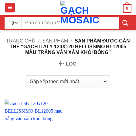
Bỏ
0
qua
nội
Tìm
dung
kiếm:
TRANG CHỦ
/
SẢN PHẨM
/
SẢN PHẨM ĐƯỢC GẮN
THẺ “GẠCH ITALY 120X120 BELLISSIMO BL12005
MÀU TRẮNG VÂN XÁM KHÓI BÓNG”
LỌC