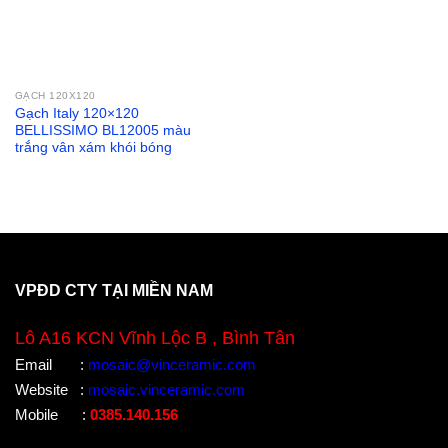
GẠCH 120X120
Gạch Italy 120×120
BELLISSIMO BL12005 màu
trắng vân xám khói bóng
VPĐD CTY TẠI MIỀN NAM
Lô A16 KCN Vĩnh Lộc B , Bình Tân
Email
:
mosaic@vinceramic.com
Website
:
mosaic.vinceramic.com
Mobile
:
0385.140.156