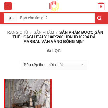
Bỏ
0
qua
nội
Tìm
dung
kiếm:
TRANG CHỦ
/
SẢN PHẨM
/
SẢN PHẨM ĐƯỢC GẮN
THẺ “GẠCH ITALY 100X200 HBI-HB10204 ĐÁ
MARBAL VÂN VÀNG BÓNG MỊN”
LỌC