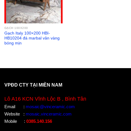
GẠCH 100X200
Gạch Italy 100×200 HBI-
HB10204 đá marbal vân vàng
bóng mịn
VPĐD CTY TẠI MIỀN NAM
Lô A16 KCN Vĩnh Lộc B , Bình Tân
Email
:
mosaic@vinceramic.com
Website
:
mosaic.vinceramic.com
Mobile
:
0385.140.156