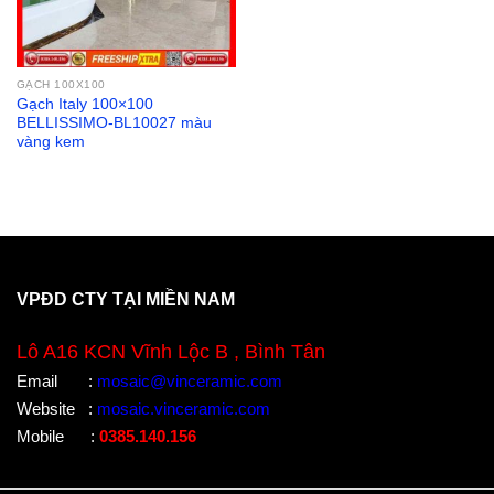
GẠCH 100X100
Gạch Italy 100×100
BELLISSIMO-BL10027 màu
vàng kem
VPĐD CTY TẠI MIỀN NAM
Lô A16 KCN Vĩnh Lộc B , Bình Tân
Email
:
mosaic@vinceramic.com
Website
:
mosaic.vinceramic.com
Mobile
:
0385.140.156