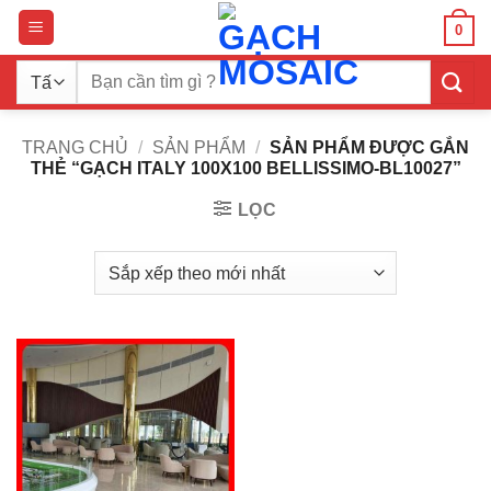
Bỏ
0
qua
nội
Tìm
dung
kiếm:
TRANG CHỦ
/
SẢN PHẨM
/
SẢN PHẨM ĐƯỢC GẮN
THẺ “GẠCH ITALY 100X100 BELLISSIMO-BL10027”
LỌC