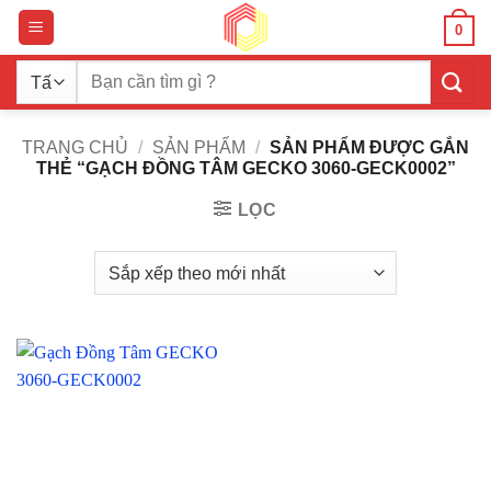
Bỏ
0
qua
nội
Tìm
dung
kiếm:
TRANG CHỦ
/
SẢN PHẨM
/
SẢN PHẨM ĐƯỢC GẮN
THẺ “GẠCH ĐỒNG TÂM GECKO 3060-GECK0002”
LỌC