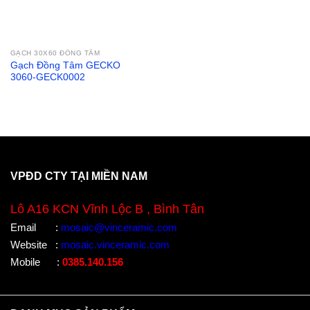
GẠCH 30X60 ĐỒNG TÂM
Gạch Đồng Tâm GECKO
3060-GECK0002
VPĐD CTY TẠI MIỀN NAM
Lô A16 KCN Vĩnh Lộc B , Bình Tân
Email
:
mosaic@vinceramic.com
Website
:
mosaic.vinceramic.com
Mobile
:
0385.140.156