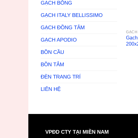
GẠCH BÔNG
GẠCH ITALY BELLISSIMO
GẠCH ĐỒNG TÂM
GẠCH
Gạch
GẠCH APODIO
200x
BỒN CẦU
BỒN TẮM
ĐÈN TRANG TRÍ
LIÊN HỆ
VPĐD CTY TẠI MIỀN NAM