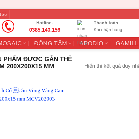
156
Hotline:
Thanh toán
0385.140.156
Khi nhận hàng
MOSAIC
ĐỒNG TÂM
APODIO
GAMILL
 PHẨM ĐƯỢC GẮN THẺ
M 200X200X15 MM
Hiển thị kết quả duy nh