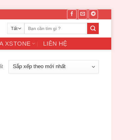
Tìm
kiếm:
A XSTONE
LIÊN HỆ
ất