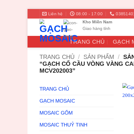
Bỏ
Liên hệ
08:00 - 17:00
0385140
qua
Kho Miền Nam
nội
Giao hàng tỉnh
dung
TRANG CHỦ
GẠCH 
TRANG CHỦ
/
SẢN PHẨM
/
SẢN
“GẠCH CỔ CẦU VÒNG VÀNG CA
MCV202003”
TRANG CHỦ
GẠCH MOSAIC
MOSAIC GỐM
MOSAIC THUỶ TINH