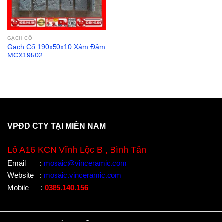
GẠCH CỔ
Gạch Cổ 190x50x10 Xám Đậm
MCX19502
VPĐD CTY TẠI MIỀN NAM
Lô A16 KCN Vĩnh Lộc B , Bình Tân
Email
:
mosaic@vinceramic.com
Website
:
mosaic.vinceramic.com
Mobile
:
0385.140.156