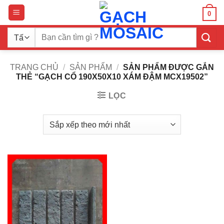
Bỏ
0
qua
nội
Tìm
dung
kiếm:
TRANG CHỦ
/
SẢN PHẨM
/
SẢN PHẨM ĐƯỢC GẮN
THẺ “GẠCH CỔ 190X50X10 XÁM ĐẬM MCX19502”
LỌC