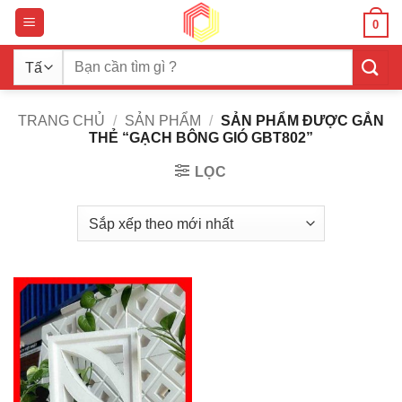
Bỏ
0
qua
nội
Tìm
dung
kiếm:
TRANG CHỦ
/
SẢN PHẨM
/
SẢN PHẨM ĐƯỢC GẮN
THẺ “GẠCH BÔNG GIÓ GBT802”
LỌC