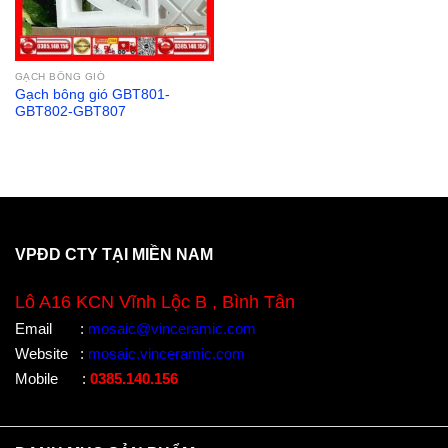
GẠCH BÔNG GIÓ
Gạch bông gió GBT801-
GBT802-GBT807
VPĐD CTY TẠI MIỀN NAM
Lô A16 KCN Vĩnh Lộc B , Bình Tân
Email
:
mosaic@vinceramic.com
Website
:
mosaic.vinceramic.com
Mobile
:
0385.140.156