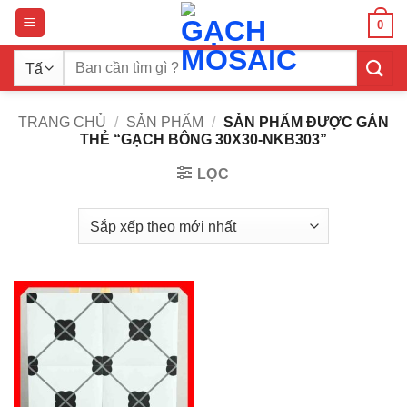
Bỏ
0
qua
nội
Tìm
dung
kiếm:
TRANG CHỦ
/
SẢN PHẨM
/
SẢN PHẨM ĐƯỢC GẮN
THẺ “GẠCH BÔNG 30X30-NKB303”
LỌC