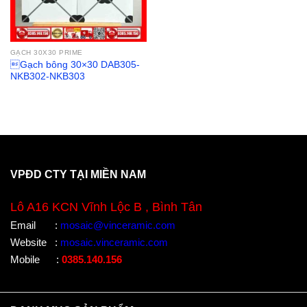
GẠCH 30X30 PRIME
Gạch bông 30×30 DAB305-
NKB302-NKB303
VPĐD CTY TẠI MIỀN NAM
Lô A16 KCN Vĩnh Lộc B , Bình Tân
Email
:
mosaic@vinceramic.com
Website
:
mosaic.vinceramic.com
Mobile
:
0385.140.156