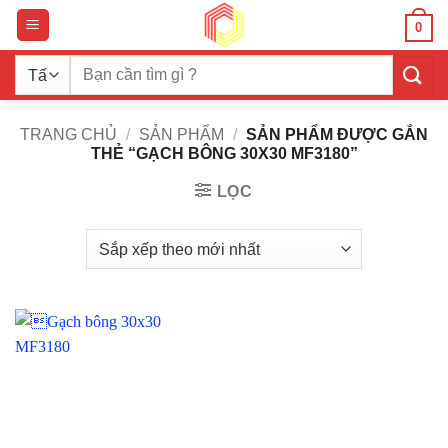
Bỏ
0
qua
nội
Tìm
dung
kiếm:
TRANG CHỦ
/
SẢN PHẨM
/
SẢN PHẨM ĐƯỢC GẮN
THẺ “GẠCH BÔNG 30X30 MF3180”
LỌC