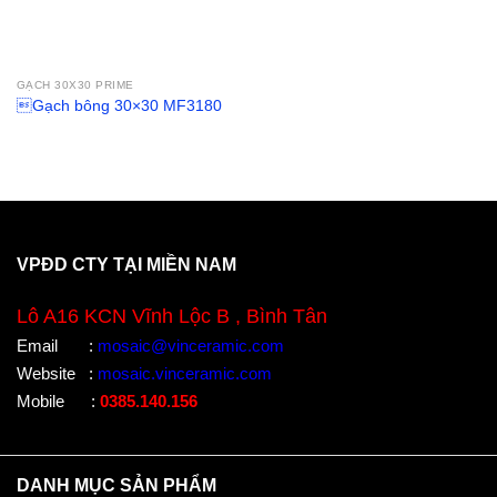
GẠCH 30X30 PRIME
Gạch bông 30×30 MF3180
VPĐD CTY TẠI MIỀN NAM
Lô A16 KCN Vĩnh Lộc B , Bình Tân
Email
:
mosaic@vinceramic.com
Website
:
mosaic.vinceramic.com
Mobile
:
0385.140.156
DANH MỤC SẢN PHẨM