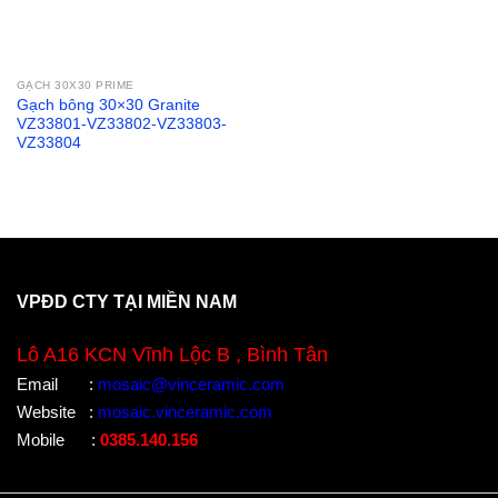
GẠCH 30X30 PRIME
Gạch bông 30×30 Granite
VZ33801-VZ33802-VZ33803-
VZ33804
VPĐD CTY TẠI MIỀN NAM
Lô A16 KCN Vĩnh Lộc B , Bình Tân
Email
:
mosaic@vinceramic.com
Website
:
mosaic.vinceramic.com
Mobile
:
0385.140.156