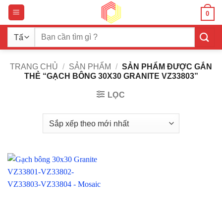
Bỏ
0
qua
nội
Tìm
dung
kiếm:
TRANG CHỦ
/
SẢN PHẨM
/
SẢN PHẨM ĐƯỢC GẮN
THẺ “GẠCH BÔNG 30X30 GRANITE VZ33803”
LỌC