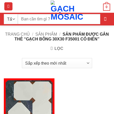
Bỏ
0
qua
nội
Tìm
dung
kiếm:
TRANG CHỦ
/
SẢN PHẨM
/
SẢN PHẨM ĐƯỢC GẮN
THẺ “GẠCH BÔNG 30X30 F35001 CỔ ĐIỂN”
LỌC