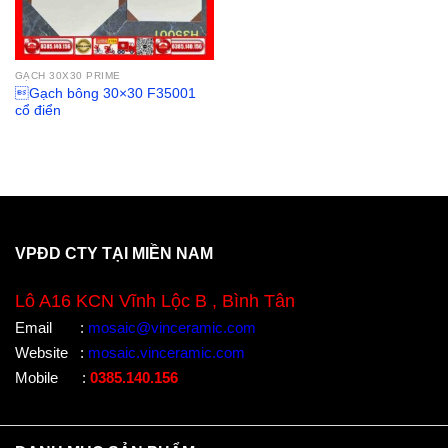
GẠCH 30X30 PRIME
Gạch bông 30×30 F35001
cổ điển
VPĐD CTY TẠI MIỀN NAM
Lô A16 KCN Vĩnh Lộc B , Bình Tân
Email
:
mosaic@vinceramic.com
Website
:
mosaic.vinceramic.com
Mobile
:
0385.140.156