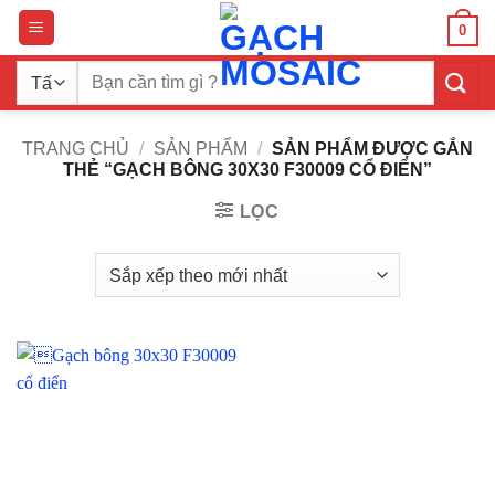
Bỏ
0
qua
nội
Tìm
dung
kiếm:
TRANG CHỦ
/
SẢN PHẨM
/
SẢN PHẨM ĐƯỢC GẮN
THẺ “GẠCH BÔNG 30X30 F30009 CỔ ĐIỂN”
LỌC