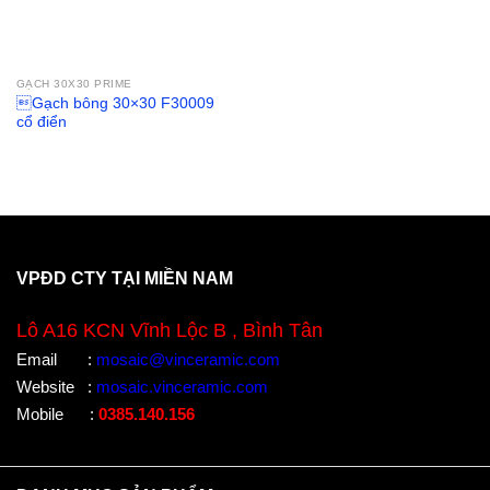
GẠCH 30X30 PRIME
Gạch bông 30×30 F30009
cổ điển
VPĐD CTY TẠI MIỀN NAM
Lô A16 KCN Vĩnh Lộc B , Bình Tân
Email
:
mosaic@vinceramic.com
Website
:
mosaic.vinceramic.com
Mobile
:
0385.140.156