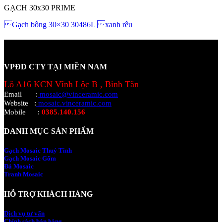
GẠCH 30x30 PRIME
Gạch bông 30×30 30486L xanh rêu
VPĐD CTY TẠI MIỀN NAM
Lô A16 KCN Vĩnh Lộc B , Bình Tân
Email
:
mosaic@vinceramic.com
Website
:
mosaic.vinceramic.com
Mobile
:
0385.140.156
DANH MỤC SẢN PHẨM
Gạch Mosaic Thuỷ Tinh
Gạch Mosaic Gốm
Đá Mosaic
Tranh Mosaic
HỖ TRỢ KHÁCH HÀNG
Dịch vụ tư vấn
Chính sách bán hàng