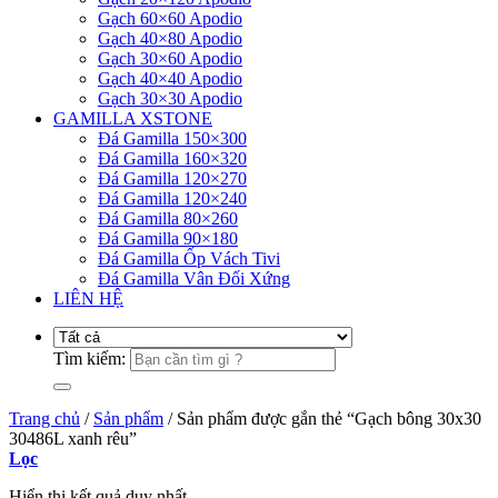
Gạch 60×60 Apodio
Gạch 40×80 Apodio
Gạch 30×60 Apodio
Gạch 40×40 Apodio
Gạch 30×30 Apodio
GAMILLA XSTONE
Đá Gamilla 150×300
Đá Gamilla 160×320
Đá Gamilla 120×270
Đá Gamilla 120×240
Đá Gamilla 80×260
Đá Gamilla 90×180
Đá Gamilla Ốp Vách Tivi
Đá Gamilla Vân Đối Xứng
LIÊN HỆ
Tìm kiếm:
Trang chủ
/
Sản phẩm
/
Sản phẩm được gắn thẻ “Gạch bông 30x30
30486L xanh rêu”
Lọc
Hiển thị kết quả duy nhất