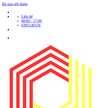
Bỏ qua nội dung
Liên hệ
08:00 - 17:00
0385140156