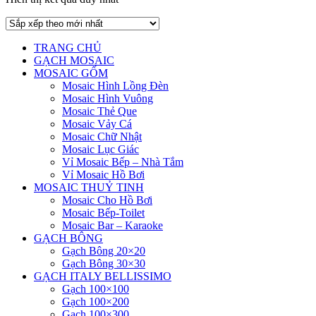
TRANG CHỦ
GẠCH MOSAIC
MOSAIC GỐM
Mosaic Hình Lồng Đèn
Mosaic Hình Vuông
Mosaic Thẻ Que
Mosaic Vảy Cá
Mosaic Chữ Nhật
Mosaic Lục Giác
Vỉ Mosaic Bếp – Nhà Tắm
Vỉ Mosaic Hồ Bơi
MOSAIC THUỶ TINH
Mosaic Cho Hồ Bơi
Mosaic Bếp-Toilet
Mosaic Bar – Karaoke
GẠCH BÔNG
Gạch Bông 20×20
Gạch Bông 30×30
GẠCH ITALY BELLISSIMO
Gạch 100×100
Gạch 100×200
Gạch 100×300