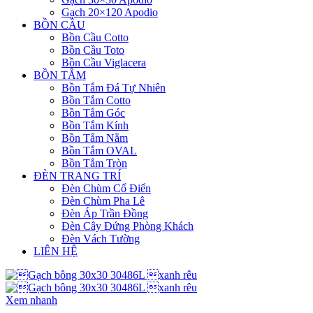
Gạch 20×120 Apodio
BỒN CẦU
Bồn Cầu Cotto
Bồn Cầu Toto
Bồn Cầu Viglacera
BỒN TẮM
Bồn Tắm Đá Tự Nhiên
Bồn Tắm Cotto
Bồn Tắm Góc
Bồn Tắm Kính
Bồn Tắm Nằm
Bồn Tắm OVAL
Bồn Tắm Tròn
ĐÈN TRANG TRÍ
Đèn Chùm Cổ Điển
Đèn Chùm Pha Lê
Đèn Áp Trần Đồng
Đèn Cây Đứng Phòng Khách
Đèn Vách Tường
LIÊN HỆ
Xem nhanh