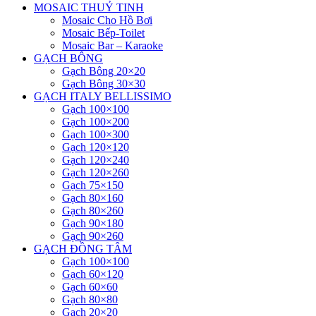
MOSAIC THUỶ TINH
Mosaic Cho Hồ Bơi
Mosaic Bếp-Toilet
Mosaic Bar – Karaoke
GẠCH BÔNG
Gạch Bông 20×20
Gạch Bông 30×30
GẠCH ITALY BELLISSIMO
Gạch 100×100
Gạch 100×200
Gạch 100×300
Gạch 120×120
Gạch 120×240
Gạch 120×260
Gạch 75×150
Gạch 80×160
Gạch 80×260
Gạch 90×180
Gạch 90×260
GẠCH ĐỒNG TÂM
Gạch 100×100
Gạch 60×120
Gạch 60×60
Gạch 80×80
Gạch 20×20