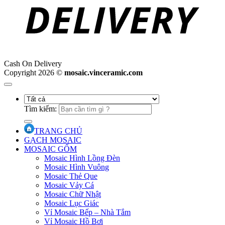
Cash On Delivery
Copyright 2026 ©
mosaic.vinceramic.com
Tìm kiếm:
TRANG CHỦ
GẠCH MOSAIC
MOSAIC GỐM
Mosaic Hình Lồng Đèn
Mosaic Hình Vuông
Mosaic Thẻ Que
Mosaic Vảy Cá
Mosaic Chữ Nhật
Mosaic Lục Giác
Vỉ Mosaic Bếp – Nhà Tắm
Vỉ Mosaic Hồ Bơi