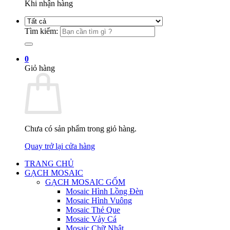
Khi nhận hàng
Tìm kiếm:
0
Giỏ hàng
Chưa có sản phẩm trong giỏ hàng.
Quay trở lại cửa hàng
TRANG CHỦ
GẠCH MOSAIC
GẠCH MOSAIC GỐM
Mosaic Hình Lồng Đèn
Mosaic Hình Vuông
Mosaic Thẻ Que
Mosaic Vảy Cá
Mosaic Chữ Nhật