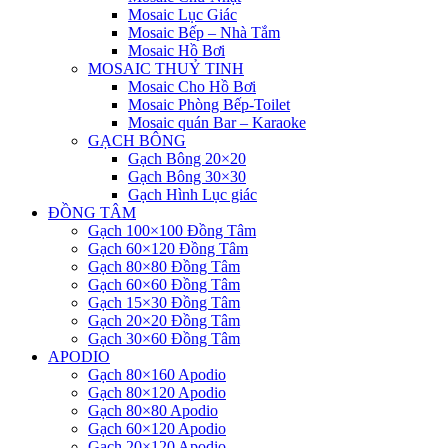
Mosaic Lục Giác
Mosaic Bếp – Nhà Tắm
Mosaic Hồ Bơi
MOSAIC THUỶ TINH
Mosaic Cho Hồ Bơi
Mosaic Phòng Bếp-Toilet
Mosaic quán Bar – Karaoke
GẠCH BÔNG
Gạch Bông 20×20
Gạch Bông 30×30
Gạch Hình Lục giác
ĐỒNG TÂM
Gạch 100×100 Đồng Tâm
Gạch 60×120 Đồng Tâm
Gạch 80×80 Đồng Tâm
Gạch 60×60 Đồng Tâm
Gạch 15×30 Đồng Tâm
Gạch 20×20 Đồng Tâm
Gạch 30×60 Đồng Tâm
APODIO
Gạch 80×160 Apodio
Gạch 80×120 Apodio
Gạch 80×80 Apodio
Gạch 60×120 Apodio
Gạch 20×120 Apodio