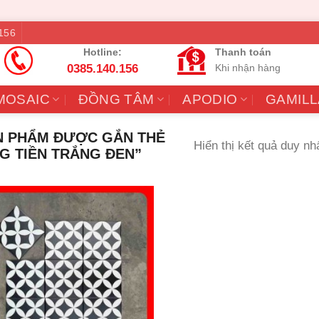
156
Hotline:
Thanh toán
0385.140.156
Khi nhận hàng
MOSAIC
ĐỒNG TÂM
APODIO
GAMILL
 PHẨM ĐƯỢC GẮN THẺ
Hiển thị kết quả duy nh
G TIỀN TRẮNG ĐEN”