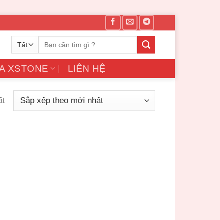
Tìm
kiếm:
A XSTONE
LIÊN HỆ
ất