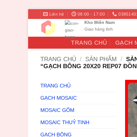
Bỏ
Liên hệ
08:00 - 17:00
0385140
qua
Kho Miền Nam
nội
Giao hàng tỉnh
dung
TRANG CHỦ
GẠCH 
TRANG CHỦ
/
SẢN PHẨM
/
SẢN
“GẠCH BÔNG 20X20 REP07 ĐỒN
TRANG CHỦ
GẠCH MOSAIC
MOSAIC GỐM
MOSAIC THUỶ TINH
GẠCH BÔNG