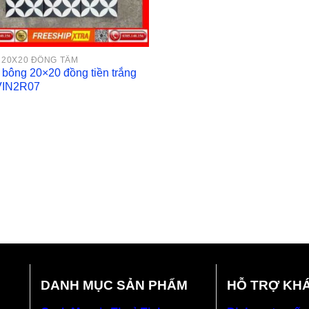
 20X20 ĐỒNG TÂM
bông 20×20 đồng tiền trắng
VIN2R07
DANH MỤC SẢN PHẨM
HỖ TRỢ KH