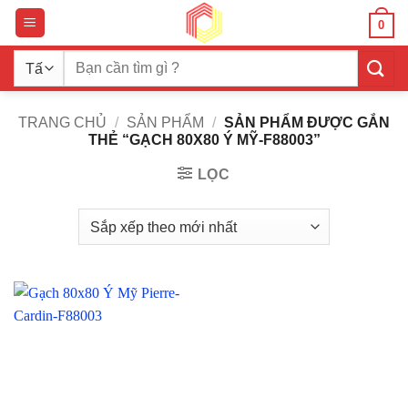
Bỏ
0
qua
nội
Tìm
dung
kiếm:
TRANG CHỦ
/
SẢN PHẨM
/
SẢN PHẨM ĐƯỢC GẮN
THẺ “GẠCH 80X80 Ý MỸ-F88003”
LỌC