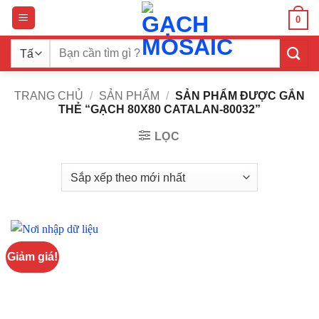
Bỏ
0
qua
nội
Tìm
dung
kiếm:
TRANG CHỦ
/
SẢN PHẨM
/
SẢN PHẨM ĐƯỢC GẮN
THẺ “GẠCH 80X80 CATALAN-80032”
LỌC
Giảm giá!