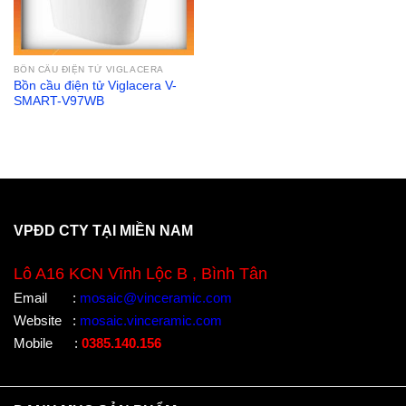
BỒN CẦU ĐIỆN TỬ VIGLACERA
Bồn cầu điện tử Viglacera V-
SMART-V97WB
VPĐD CTY TẠI MIỀN NAM
Lô A16 KCN Vĩnh Lộc B , Bình Tân
Email
:
mosaic@vinceramic.com
Website
:
mosaic.vinceramic.com
Mobile
:
0385.140.156