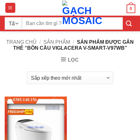
Bỏ
0
qua
nội
Tìm
dung
kiếm:
TRANG CHỦ
/
SẢN PHẨM
/
SẢN PHẨM ĐƯỢC GẮN
THẺ “BỒN CẦU VIGLACERA V-SMART-V97WB”
LỌC