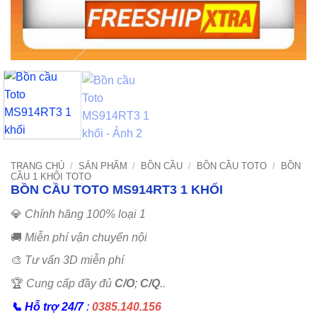
TRANG CHỦ
/
SẢN PHẨM
/
BỒN CẦU
/
BỒN CẦU TOTO
/
BỒN
CẦU 1 KHỐI TOTO
BỒN CẦU TOTO MS914RT3 1 KHỐI
💎
Chính hãng 100% loại 1
🚚
Miễn phí vận chuyển nội
🎨
Tư vấn 3D miễn phí
🏆
Cung cấp đầy đủ
C/O
;
C/Q
..
📞
Hỗ trợ 24/7
:
0385.140.156