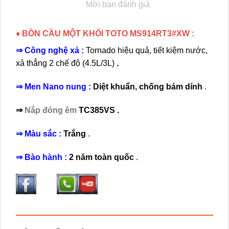
Mời bạn đánh giá
♦ BỒN CẦU
MỘT
KHỐI
TOTO MS914RT3
#XW
:
⇒ Công nghệ xả :
Tornado hiệu quả, tiết kiệm nước,
xả thẳng 2 chế độ (4.5L/3L)
.
⇒ Men Nano nung :
Diệt khuẩn, chống bám dính
.
⇒
Nắp đóng êm
TC385VS
.
⇒ Màu sắc :
Trắng
.
⇒ Bào hành :
2 năm toàn quốc
.