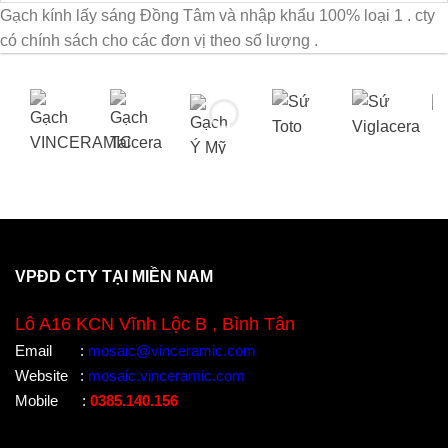
Gạch kính lấy sáng Đồng Tâm và nhập khẩu 100% loại 1 . cty
có chính sách cho các đơn vị theo số lượng .
VPĐD CTY TẠI MIỀN NAM
Lô A16 KCN Vĩnh Lộc B , Bình Tân
Email
:
mosaic@vinceramic.com
Website
:
mosaic.vinceramic.com
Mobile
:
0385.140.156