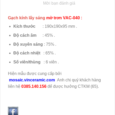
Mời bạn đánh giá
Gạch kính lấy sáng
mờ trơn VAC-040 :
Kích thước
: 190x190x95 mm .
Độ cách âm
: 45% .
Độ xuyên sáng
: 75% .
Độ cách nhiệt
: 65% .
Số viên/thùng
: 6 viên .
Hiện mẫu
được cung cấp bởi
mosaic.vinceramic.com
Anh chị quý khách hàng
liên hệ
0385.140.156
để được hưởng CTKM (65).