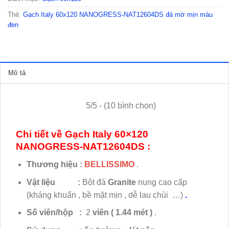
Thẻ:
Gạch Italy 60x120 NANOGRESS-NAT12604DS đá mờ mịn màu
đen
Mô tả
5/5 - (10 bình chọn)
Chi tiết về Gạch Italy 60×120
NANOGRESS-NAT12604DS :
Thương hiệu :
BELLISSIMO
.
Vật liệu :
Bột đá
Granite
nung cao cấp
(kháng khuẩn , bề mặt mịn , dễ lau chùi …)
.
Số vỉên/hộp :
2
vỉên
( 1.44 mét )
.