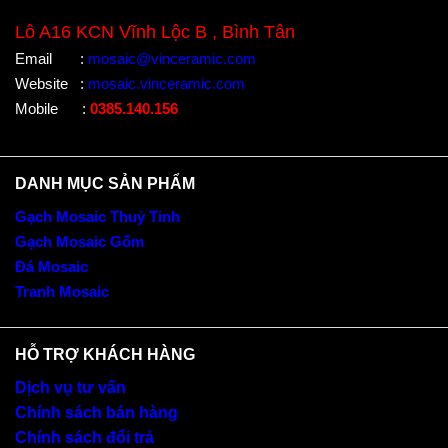
Lô A16 KCN Vĩnh Lộc B , Bình Tân
Email
:
mosaic@vinceramic.com
Website
:
mosaic.vinceramic.com
Mobile
:
0385.140.156
DANH MỤC SẢN PHẨM
Gạch Mosaic Thuỷ Tinh
Gạch Mosaic Gốm
Đá Mosaic
Tranh Mosaic
HỖ TRỢ KHÁCH HÀNG
Dịch vụ tư vấn
Chính sách bán hàng
Chính sách đổi trả