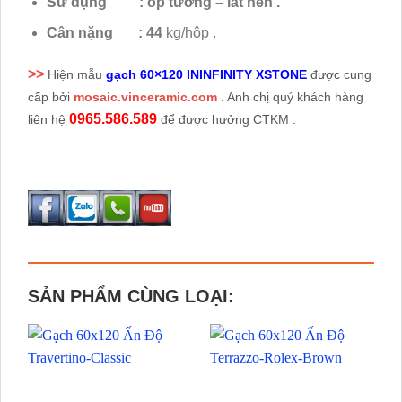
Sử dụng
:
ốp tường – lát nền .
Cân nặng :
44
kg/hộp .
>>
Hiện mẫu
gạch 60×120 ININFINITY XSTONE
được cung
cấp bởi
mosaic.vinceramic.com
. Anh chị quý khách hàng
0965.586.589
liên hệ
để được hưởng CTKM .
SẢN PHẨM CÙNG LOẠI: