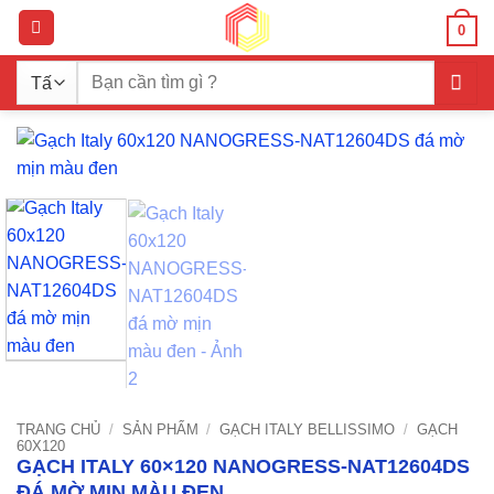
Bỏ
0
qua
nội
Tìm
dung
kiếm:
TRANG CHỦ
/
SẢN PHẨM
/
GẠCH ITALY BELLISSIMO
/
GẠCH
60X120
GẠCH ITALY 60×120 NANOGRESS-NAT12604DS
ĐÁ MỜ MỊN MÀU ĐEN