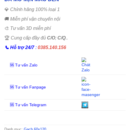
💎
Chính hãng 100% loại 1
🚚
Miễn phí vận chuyển nội
🎨
Tư vấn 3D miễn phí
🏆
Cung cấp đầy đủ
C/O
;
C/Q
..
📞
Hỗ trợ 24/7
:
0385.140.156
🆘 Tư vấn Zalo
🆘 Tư vấn Fanpage
🆘 Tư vấn Telegram
Danh mục:
Gạch 60x120