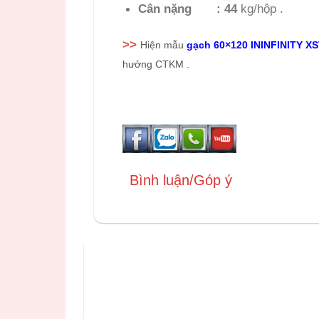
Cân nặng :
44
kg/hộp .
>>
Hiện mẫu
gạch 60×120 ININFINITY X
hưởng CTKM .
Bình luận/Góp ý
SẢN PHẨM BÁN CHẠY