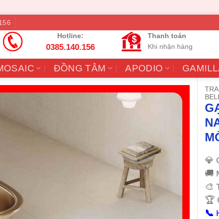
156
Hotline:
Thanh toán
0385.140.156
Khi nhận hàng
MOSAIC
ĐỒNG TÂM
APODIO
GAMILL
TRA
BEL
GẠ
N
M
💎 
🚚 
🎨 
🏆 
📞