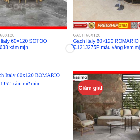
60X120
GẠCH 60X120
 Italy 60×120 SOTOO
Gạch Italy 60×120 ROMARIO
638 xám mịn
C121J275P màu vàng kem m
Giảm giá!