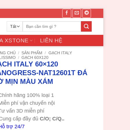
Tìm
kiếm:
A XSTONE
LIÊN HỆ
NG CHỦ
/
SẢN PHẨM
/
GẠCH ITALY
LISSIMO
/
GẠCH 60X120
CH ITALY 60×120
ANOGRESS-NAT12601T ĐÁ
Ờ MỊN MÀU XÁM
Chính hãng 100% loại 1
Miễn phí vận chuyển nội
Tư vấn 3D miễn phí
Cung cấp đầy đủ
C/O; C/Q..
Hỗ trợ 24/7