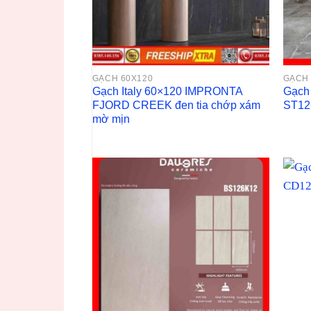
GẠCH 60X120
GẠCH 
Gạch Italy 60×120 IMPRONTA
Gạch
FJORD CREEK đen tia chớp xám
ST12
mờ mịn