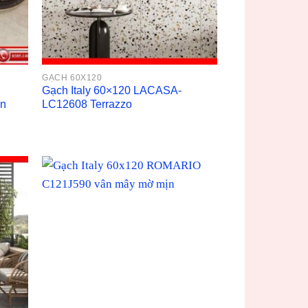
GẠCH 60X120
Gạch Italy 60×120 LACASA-
ịn
LC12608 Terrazzo