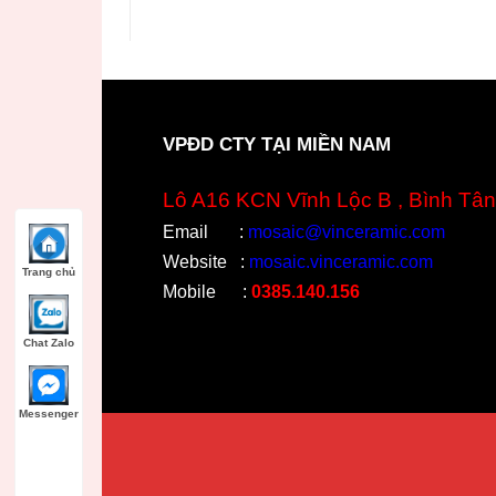
VPĐD CTY TẠI MIỀN NAM
Lô A16 KCN Vĩnh Lộc B , Bình Tân
Email
:
mosaic@vinceramic.com
Website
:
mosaic.vinceramic.com
Trang chủ
Mobile
:
0385.140.156
Chat Zalo
Messenger