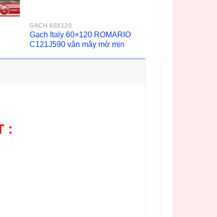
GẠCH 60X120
Gạch Italy 60×120 ROMARIO
C121J590 vân mây mờ mịn
 :