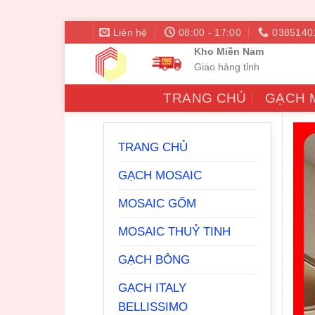
Bỏ
Liên hệ
08:00 - 17:00
0385140
qua
Kho Miền Nam
nội
Giao hàng tỉnh
dung
TRANG CHỦ
GẠCH 
TRANG CHỦ
GẠCH MOSAIC
MOSAIC GỐM
MOSAIC THUỶ TINH
GẠCH BÔNG
GẠCH ITALY
BELLISSIMO