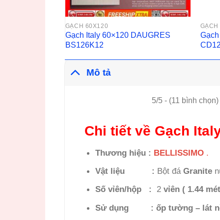
GẠCH 60X120
GẠCH 
Gạch Italy 60×120 DAUGRES
Gạch
BS126K12
CD12
Mô tả
5/5 - (11 bình chọn)
Chi tiết về Gạch I
Thương hiệu :
BELLISSIMO
.
Vật liệu :
Bột đá
Granite
n
Số vỉên/hộp :
2
vỉên
( 1.44 mét
Sử dụng
:
ốp tường – lát n