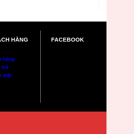
ÁCH HÀNG
FACEBOOK
n hàng
 trả
o mật