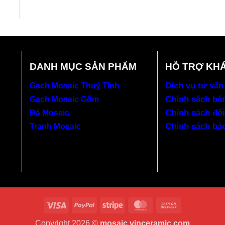
DANH MỤC SẢN PHẨM
HỖ TRỢ KH
Dịch vụ tư vấn
Gạch Mosaic Thuỷ Tinh
Chính sách bá
Gạch Mosaic Gốm
Chính sách đổi
Đá Mosaic
Chính sách bả
Tranh Mosaic
Visa
PayPal
Stripe
MasterCard
Cash
On
Copyright 2026 ©
mosaic.vinceramic.com