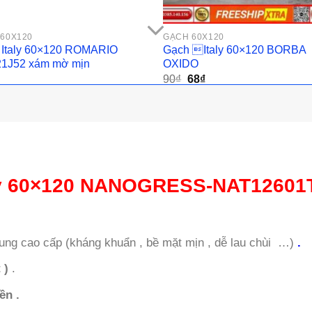
60X120
GẠCH 60X120
 Italy 60×120 ROMARIO
Gạch Italy 60×120 BORBA
1J52 xám mờ mịn
OXIDO
Giá
Giá
90
₫
68
₫
gốc
hiện
là:
tại
90₫.
là:
68₫.
taly 60×120 NANOGRESS-NAT12601T
ung cao cấp (kháng khuẩn , bề mặt mịn , dễ lau chùi …)
.
 )
.
ền .