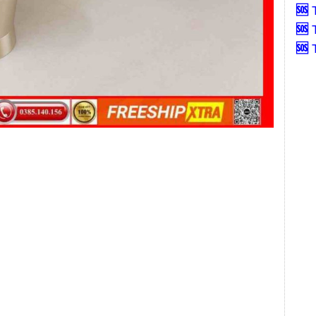
🆘
🆘
🆘