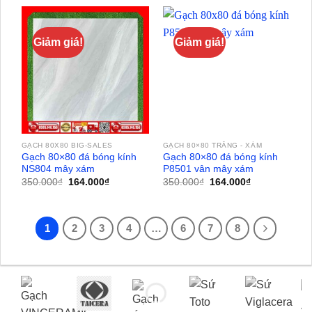
350.000₫.
là:
350.000₫.
là:
164.000₫.
164.000₫.
Giảm giá!
Giảm giá!
GẠCH 80X80 BIG-SALES
GẠCH 80×80 TRẮNG - XÁM
Gạch 80×80 đá bóng kính
Gạch 80×80 đá bóng kính
NS804 mây xám
P8501 vân mây xám
Giá
Giá
Giá
Giá
350.000
₫
164.000
₫
350.000
₫
164.000
₫
gốc
hiện
gốc
hiện
là:
tại
là:
tại
350.000₫.
là:
350.000₫.
là:
164.000₫.
164.000₫.
1
2
3
4
…
6
7
8