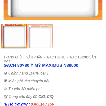
TRANG CHỦ
/
SẢN PHẨM
/
GẠCH 80×80
/
GẠCH 80X80 VÂN
MÂY
GẠCH 80×80 Ý MỸ MAXIMUS N88000
💎
Chính hãng 100% loại 1
🚚
Miễn phí vận chuyển nội
🎨
Tư vấn 3D miễn phí
🏆
Cung cấp đầy đủ
C/O
;
C/Q
..
📞
Hỗ trợ 24/7
:
0385.140.156