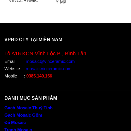
VPĐD CTY TẠI MIỀN NAM
Lô A16 KCN Vĩnh Lộc B , Bình Tân
Email
:
mosaic@vinceramic.com
Website
:
mosaic.vinceramic.com
Mobile
:
0385.140.156
DANH MỤC SẢN PHẨM
Gạch Mosaic Thuỷ Tinh
Gạch Mosaic Gốm
Đá Mosaic
Tranh Mosaic