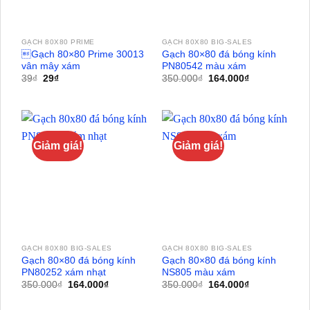
GẠCH 80X80 PRIME
GẠCH 80X80 BIG-SALES
Gạch 80×80 Prime 30013
Gạch 80×80 đá bóng kính
vân mây xám
PN80542 màu xám
Giá
Giá
Giá
Giá
39
₫
29
₫
350.000
₫
164.000
₫
gốc
hiện
gốc
hiện
là:
tại
là:
tại
39₫.
là:
350.000₫.
là:
29₫.
164.000₫.
Giảm giá!
Giảm giá!
GẠCH 80X80 BIG-SALES
GẠCH 80X80 BIG-SALES
Gạch 80×80 đá bóng kính
Gạch 80×80 đá bóng kính
PN80252 xám nhạt
NS805 màu xám
Giá
Giá
Giá
Giá
350.000
₫
164.000
₫
350.000
₫
164.000
₫
gốc
hiện
gốc
hiện
là:
tại
là:
tại