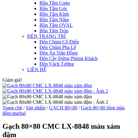
Bồn Tắm Cotto
Bồn Tắm Góc
Bồn Tắm Kính
Bồn Tắm Nằm
Bồn Tắm OVAL
Bồn Tắm Tròn
ĐÈN TRANG TRÍ
Đèn Chùm Cổ Điển
Đèn Chùm Pha Lê
Đèn Áp Trần Đồng
Đèn Cây Đứng Phòng Khách
Đèn Vách Tường
LIÊN HỆ
Giảm giá!
Trang chủ
/
Sản phẩm
/
GẠCH 80×80
/
Gạch 80×80 tông màu
đậm-marbal
Gạch 80×80 CMC LX-8848 màu xám
đậm