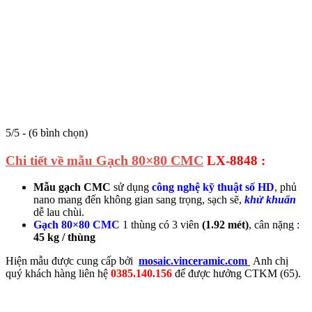
5/5 - (6 bình chọn)
Gạch 80×80 CMC
Chi tiết về mẫu
LX-8848 :
Mẫu gạch CMC
sử dụng
công nghệ kỹ thuật số HD
, phủ
nano mang đến không gian sang trọng, sạch sẽ,
khử khuẩn
dễ lau chùi.
Gạch 80×80 CMC
1 thùng có 3 viên
(1.92 mét)
, cân nặng :
45 kg / thùng
Hiện mẫu
được cung cấp bởi
mosaic.vinceramic.com
Anh chị
quý khách hàng liên hệ
0385.140.156
để được hưởng CTKM (65).