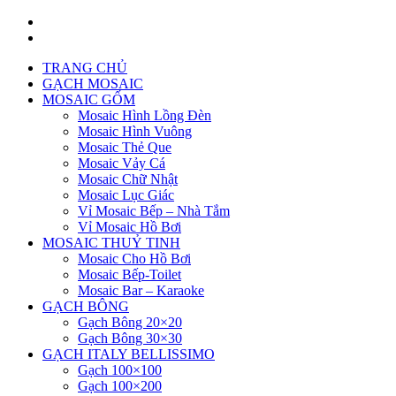
TRANG CHỦ
GẠCH MOSAIC
MOSAIC GỐM
Mosaic Hình Lồng Đèn
Mosaic Hình Vuông
Mosaic Thẻ Que
Mosaic Vảy Cá
Mosaic Chữ Nhật
Mosaic Lục Giác
Vỉ Mosaic Bếp – Nhà Tắm
Vỉ Mosaic Hồ Bơi
MOSAIC THUỶ TINH
Mosaic Cho Hồ Bơi
Mosaic Bếp-Toilet
Mosaic Bar – Karaoke
GẠCH BÔNG
Gạch Bông 20×20
Gạch Bông 30×30
GẠCH ITALY BELLISSIMO
Gạch 100×100
Gạch 100×200