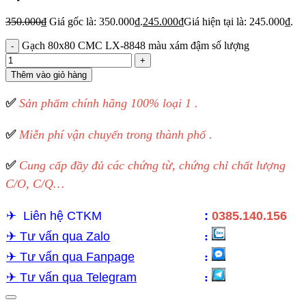
350.000
₫
Giá gốc là: 350.000₫.
245.000
₫
Giá hiện tại là: 245.000₫.
Gạch 80x80 CMC LX-8848 màu xám đậm số lượng
Thêm vào giỏ hàng
✅
Sản phẩm chính hãng 100% loại 1 .
✅
Miễn phí vận chuyển trong thành phố .
✅
Cung cấp đầy đủ các chứng từ, chứng chỉ chất lượng
C/O, C/Q…
✈︎
Liên hệ CTKM
:
0385.140.156
✈︎
Tư vấn qua Zalo
:
✈︎ Tư vấn qua Fanpage
:
✈︎ Tư vấn qua Telegram
: