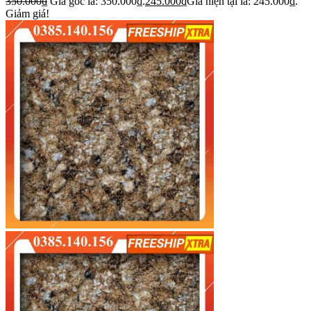
350.000
₫
Giá gốc là: 350.000₫.
245.000
₫
Giá hiện tại là: 245.000₫.
Giảm giá!