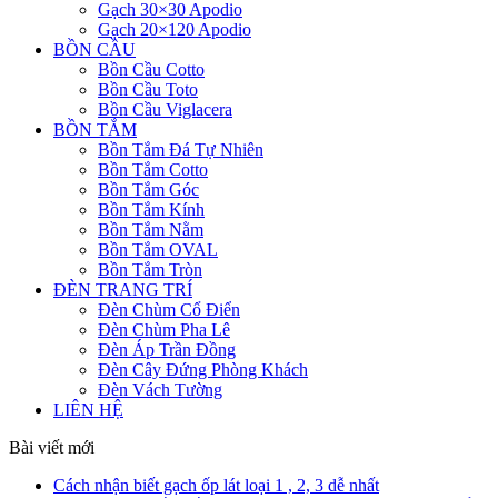
Gạch 30×30 Apodio
Gạch 20×120 Apodio
BỒN CẦU
Bồn Cầu Cotto
Bồn Cầu Toto
Bồn Cầu Viglacera
BỒN TẮM
Bồn Tắm Đá Tự Nhiên
Bồn Tắm Cotto
Bồn Tắm Góc
Bồn Tắm Kính
Bồn Tắm Nằm
Bồn Tắm OVAL
Bồn Tắm Tròn
ĐÈN TRANG TRÍ
Đèn Chùm Cổ Điển
Đèn Chùm Pha Lê
Đèn Áp Trần Đồng
Đèn Cây Đứng Phòng Khách
Đèn Vách Tường
LIÊN HỆ
Bài viết mới
Cách nhận biết gạch ốp lát loại 1 , 2, 3 dễ nhất