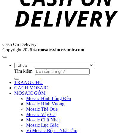
Cash On Delivery
Copyright 2026 ©
mosaic.vinceramic.com
Tìm kiếm:
TRANG CHỦ
GẠCH MOSAIC
MOSAIC GỐM
Mosaic Hình Lồng Đèn
Mosaic Hình Vuông
Mosaic Thẻ Que
Mosaic Vảy Cá
Mosaic Chữ Nhật
Mosaic Lục Giác
Vỉ Mosaic Bếp – Nhà Tắm