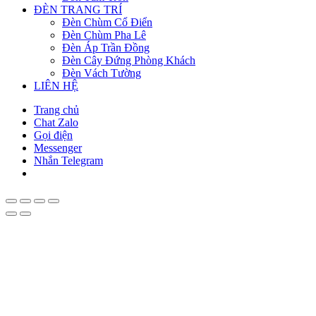
ĐÈN TRANG TRÍ
Đèn Chùm Cổ Điển
Đèn Chùm Pha Lê
Đèn Áp Trần Đồng
Đèn Cây Đứng Phòng Khách
Đèn Vách Tường
LIÊN HỆ
Trang chủ
Chat Zalo
Gọi điện
Messenger
Nhắn Telegram