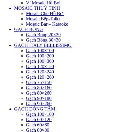
Vỉ Mosaic Hồ Bơi
MOSAIC THUỶ TINH
Mosaic Cho Hồ Bơi
Mosaic Bếp-Toilet
Mosaic Bar – Karaoke
GẠCH BÔNG
Gạch Bông 20×20
Gạch Bông 30×30
GẠCH ITALY BELLISSIMO
Gạch 100×100
Gạch 100×200
Gạch 100×300
Gạch 120×120
Gạch 120×240
Gạch 120×260
Gạch 75×150
Gạch 80×160
Gạch 80×260
Gạch 90×180
Gạch 90×260
GẠCH ĐỒNG TÂM
Gạch 100×100
Gạch 60×120
Gạch 60×60
Gạch 80×80