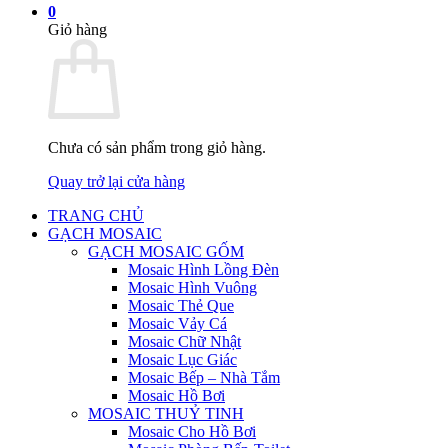
0
Giỏ hàng
Chưa có sản phẩm trong giỏ hàng.
Quay trở lại cửa hàng
TRANG CHỦ
GẠCH MOSAIC
GẠCH MOSAIC GỐM
Mosaic Hình Lồng Đèn
Mosaic Hình Vuông
Mosaic Thẻ Que
Mosaic Vảy Cá
Mosaic Chữ Nhật
Mosaic Lục Giác
Mosaic Bếp – Nhà Tắm
Mosaic Hồ Bơi
MOSAIC THUỶ TINH
Mosaic Cho Hồ Bơi