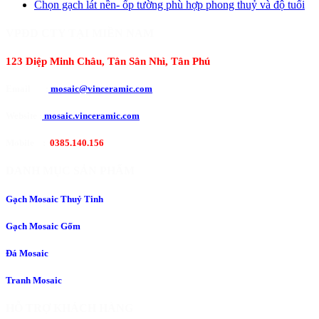
Chọn gạch lát nền- ốp tường phù hợp phong thuỷ và độ tuổi
VPĐD CTY TẠI MIỀN NAM
123 Diệp Minh Châu, Tân Sân Nhì, Tân Phú
Email
:
mosaic@vinceramic.com
Website
:
mosaic.vinceramic.com
Mobile
:
0385.140.156
DANH MỤC SẢN PHẨM
Gạch Mosaic Thuỷ Tinh
Gạch Mosaic Gốm
Đá Mosaic
Tranh Mosaic
HỖ TRỢ KHÁCH HÀNG