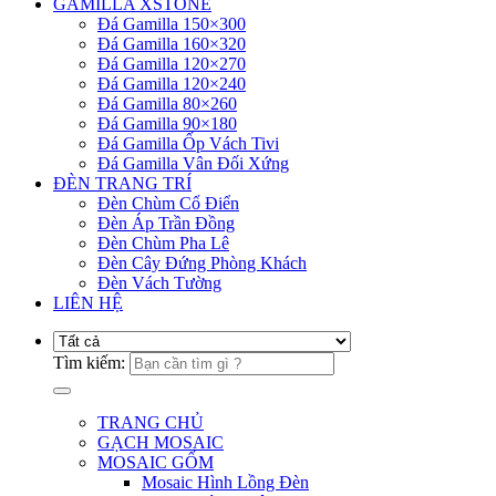
GAMILLA XSTONE
Đá Gamilla 150×300
Đá Gamilla 160×320
Đá Gamilla 120×270
Đá Gamilla 120×240
Đá Gamilla 80×260
Đá Gamilla 90×180
Đá Gamilla Ốp Vách Tivi
Đá Gamilla Vân Đối Xứng
ĐÈN TRANG TRÍ
Đèn Chùm Cổ Điển
Đèn Áp Trần Đồng
Đèn Chùm Pha Lê
Đèn Cây Đứng Phòng Khách
Đèn Vách Tường
LIÊN HỆ
Tìm kiếm:
TRANG CHỦ
GẠCH MOSAIC
MOSAIC GỐM
Mosaic Hình Lồng Đèn