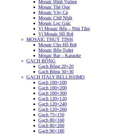
Mosaic Hình Vuông
Mosaic Thẻ Que
Mosaic Vảy Cá
Mosaic Chữ Nhật
Mosaic Lục Giác
Vỉ Mosaic Bếp – Nhà Tắm
Vỉ Mosaic Hồ Bơi
MOSAIC THUỶ TINH
Mosaic Cho Hồ Bơi
Mosaic Bếp-Toilet
Mosaic Bar – Karaoke
GẠCH BÔNG
Gạch Bông 20×20
Gạch Bông 30×30
GẠCH ITALY BELLISSIMO
Gạch 100×100
Gạch 100×200
Gạch 100×300
Gạch 120×120
Gạch 120×240
Gạch 120×260
Gạch 75×150
Gạch 80×160
Gạch 80×260
Gạch 90×180