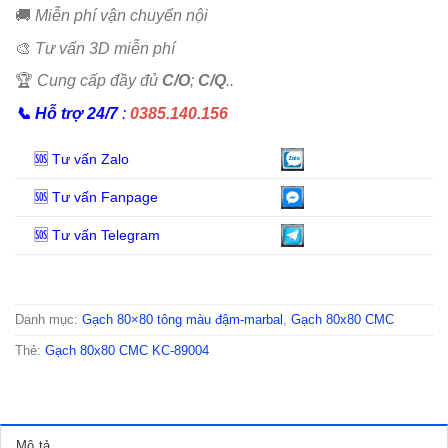
🚚
Miễn phí vận chuyển nội
🎨
Tư vấn 3D miễn phí
🏆
Cung cấp đầy đủ
C/O
;
C/Q
..
📞
Hỗ trợ 24/7
:
0385.140.156
🆘 Tư vấn Zalo
🆘 Tư vấn Fanpage
🆘 Tư vấn Telegram
Danh mục:
Gạch 80×80 tông màu đậm-marbal
,
Gạch 80x80 CMC
Thẻ:
Gạch 80x80 CMC KC-89004
Mô tả