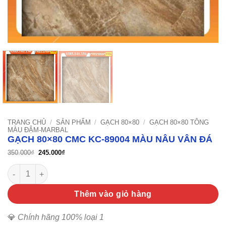
TRANG CHỦ
/
SẢN PHẨM
/
GẠCH 80×80
/
GẠCH 80×80 TÔNG
MÀU ĐẬM-MARBAL
GẠCH 80×80 CMC KC-89004 MÀU NÂU VÂN ĐÁ
Giá
Giá
350.000
₫
245.000
₫
gốc
hiện
là:
tại
Gạch 80x80 CMC KC-89004 màu nâu vân đá số lượng
350.000₫.
là:
245.000₫.
Thêm vào giỏ hàng
💎
Chính hãng 100% loại 1