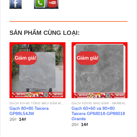
SẢN PHẨM CÙNG LOẠI:
Giảm giá!
Giảm giá!
GẠCH 80×80 TÔNG MÀU ĐẬM-MARBAL
GẠCH 60X60 MÀU ĐẬM - MARBAL
Gạch 80×80 Taicera
Gạch 60×60 và 80×80
GP88L54JW
Taicera GP68018-GP88018
Granite
Giá
Giá
20
₫
14
₫
gốc
hiện
Giá
Giá
20
₫
14
₫
là:
tại
gốc
hiện
20₫.
là:
là:
tại
14₫.
20₫.
là: