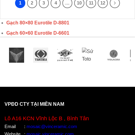
1
2
3
4
…
10
11
12
Gạch 80×80 Eurotile
D-8801
Gạch 60×60 Eurotile D-6601
VPĐD CTY TẠI MIỀN NAM
Lô A16 KCN Vĩnh Lộc B , Bình Tân
Email
:
mosaic@vinceramic.com
Website
:
mosaic.vinceramic.com