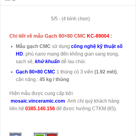
5/5 - (4 bình chọn)
Gạch 80×80 CMC
Chi tiết về mẫu
KC-89004 :
Mẫu gạch CMC
sử dụng
công nghệ kỹ thuật số
HD
, phủ nano mang đến không gian sang trọng,
sạch sẽ,
khử khuẩn
dễ lau chùi.
Gạch 80×80 CMC
1 thùng có 3 viên
(1.92 mét)
,
cân nặng :
45 kg / thùng
Hiện mẫu
được cung cấp bởi
mosaic.vinceramic.com
Anh chị quý khách hàng
liên hệ
0385.140.156
để được hưởng CTKM (65).