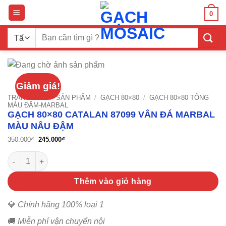
Bỏ
0
qua
nội
Tìm
dung
kiếm:
Giảm giá!
TRANG CHỦ
/
SẢN PHẨM
/
GẠCH 80×80
/
GẠCH 80×80 TÔNG
MÀU ĐẬM-MARBAL
GẠCH 80×80 CATALAN 87099 VÂN ĐÁ MARBAL
MÀU NÂU ĐẬM
Giá
Giá
350.000
₫
245.000
₫
gốc
hiện
là:
tại
Gạch 80x80 Catalan 87099 vân đá marbal màu nâu đậm số lượ
350.000₫.
là:
245.000₫.
Thêm vào giỏ hàng
💎
Chính hãng 100% loại 1
🚚
Miễn phí vận chuyển nội