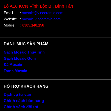
Lô A16 KCN Vĩnh Lộc B , Bình Tân
Email
:
mosaic@vinceramic.com
Website
:
mosaic.vinceramic.com
Mobile
:
0385.140.156
DANH MỤC SẢN PHẨM
Gạch Mosaic Thuỷ Tinh
Gạch Mosaic Gốm
Đá Mosaic
Tranh Mosaic
HỖ TRỢ KHÁCH HÀNG
Dịch vụ tư vấn
Chính sách bán hàng
Chính sách đổi trả