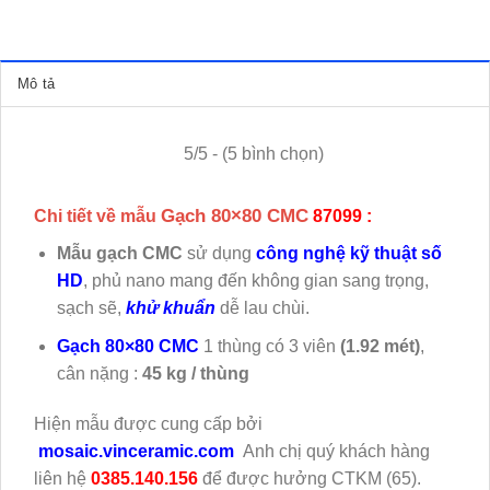
Mô tả
5/5 - (5 bình chọn)
Gạch 80×80 CMC
Chi tiết về mẫu
87099 :
Mẫu gạch CMC
sử dụng
công nghệ kỹ thuật số
HD
, phủ nano mang đến không gian sang trọng,
sạch sẽ,
khử khuẩn
dễ lau chùi.
Gạch 80×80 CMC
1 thùng có 3 viên
(1.92 mét)
,
cân nặng :
45 kg / thùng
Hiện mẫu
được cung cấp bởi
mosaic.vinceramic.com
Anh chị quý khách hàng
liên hệ
0385.140.156
để được hưởng CTKM (65).