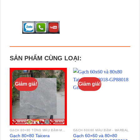
SẢN PHẨM CÙNG LOẠI:
Giảm giá!
Giảm giá!
GẠCH 80×80 TÔNG MÀU ĐẬM-MARBAL
GẠCH 60X60 MÀU ĐẬM - MARBAL
Gạch 80×80 Taicera
Gạch 60×60 và 80×80