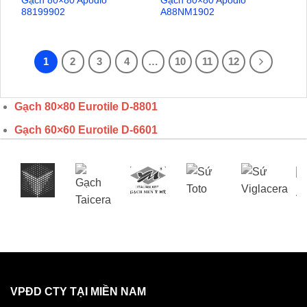
Gạch 80×80 Apodio
Gạch 80×80 Apodio
88199902
A88NM1902
1
2
3
4
…
10
11
12
Gạch 80×80 Eurotile
D-8801
Gạch 60×60 Eurotile D-6601
VPĐD CTY TẠI MIỀN NAM