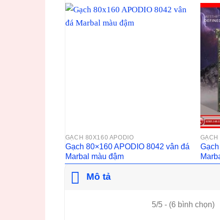
GẠCH 80X160 APODIO
GẠCH 
Gạch 80×160 APODIO 8042 vân đá
Gạch
Marbal màu đậm
Marb
Mô tả
5/5 - (6 bình chọn)