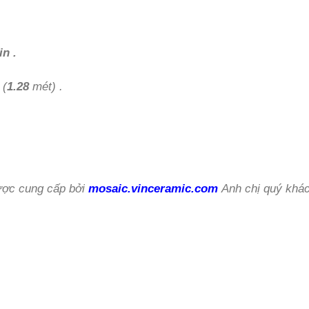
in .
 (
1.28
mét) .
ợc cung cấp bởi
mosaic.vinceramic.com
Anh chị quý khác