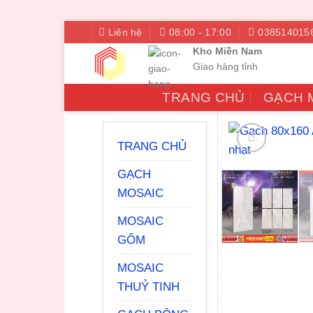
Bỏ
Liên hệ
08:00 - 17:00
038514015
qua
Kho Miền Nam
nội
Giao hàng tỉnh
dung
TRANG CHỦ
GẠCH 
TRANG CHỦ
GẠCH
MOSAIC
MOSAIC
GỐM
MOSAIC
THUỶ TINH