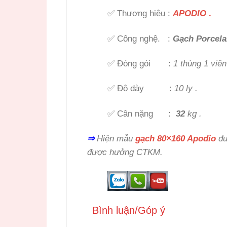
✅ Thương hiệu :
APODIO
.
✅ Công nghệ. :
Gạch Porcela
✅ Đóng gói :
1 thùng 1 viên
✅ Độ dày :
10 ly .
✅ Cân nặng :
32
kg .
⇒
Hiện mẫu
gạch 80×160 Apodio
đư
được hưởng CTKM.
Bình luận/Góp ý