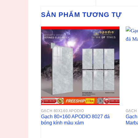
SẢN PHẨM TƯƠNG TỰ
GẠCH 80X160 APODIO
GẠCH 
Gạch 80×160 APODIO 8027 đá
Gạch
bóng kính màu xám
Marba