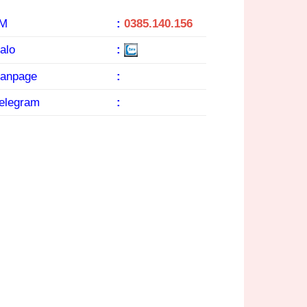
KM
:
0385.140.156
alo
:
Fanpage
:
Telegram
: