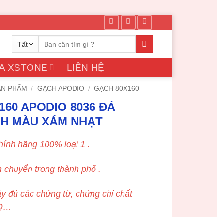
Tìm
kiếm:
A XSTONE
LIÊN HỆ
ẢN PHẨM
/
GẠCH APODIO
/
GẠCH 80X160
160 APODIO 8036 ĐÁ
NH MÀU XÁM NHẠT
ính hãng 100% loại 1 .
n chuyển trong thành phố .
y đủ các chứng từ, chứng chỉ chất
/Q…