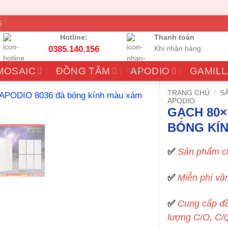
6
Hotline:
Thanh toán
0385.140.156
Khi nhận hàng
MOSAIC
ĐỒNG TÂM
APODIO
GAMILL
TRANG CHỦ
/
S
APODIO
GẠCH 80×
BÓNG KÍ
✅
Sản phẩm ch
✅
Miễn phí vậ
✅
Cung cấp đầ
lượng C/O, C