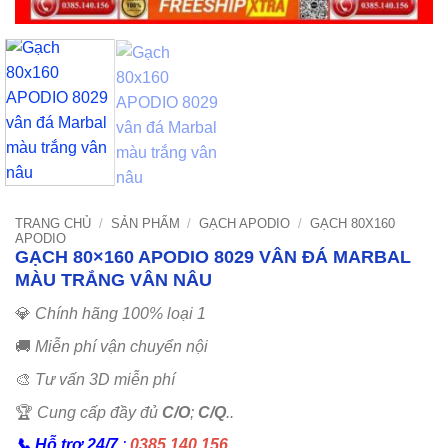
TRANG CHỦ
/
SẢN PHẨM
/
GẠCH APODIO
/
GẠCH 80X160
APODIO
GẠCH 80×160 APODIO 8029 VÂN ĐÁ MARBAL
MÀU TRẮNG VÂN NÂU
💎
Chính hãng 100% loại 1
🚚
Miễn phí vận chuyển nội
🎨
Tư vấn 3D miễn phí
🏆
Cung cấp đầy đủ
C/O
;
C/Q
..
📞
Hỗ trợ 24/7
:
0385.140.156