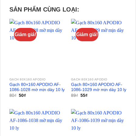
SẢN PHẨM CÙNG LOẠI:
Giảm giá!
Giảm giá!
GẠCH 80X160 APODIO
GẠCH 80X160 APODIO
Gạch 80×160 APODIO AF-
Gạch 80×160 APODIO AF-
1086-1028 mờ mịn dày 10 ly
1086-1029 mờ mịn dày 10 ly
Giá
Giá
Giá
Giá
80
₫
50
₫
89
₫
55
₫
gốc
hiện
gốc
hiện
là:
tại
là:
tại
80₫.
là:
89₫.
là:
50₫.
55₫.