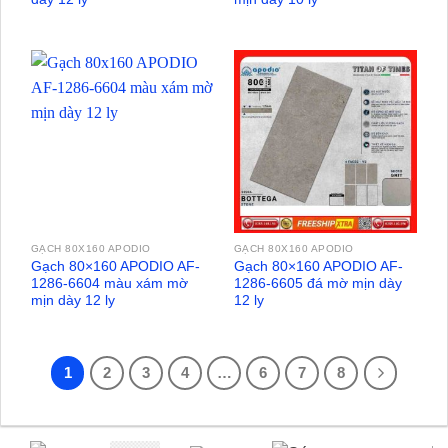
GẠCH 80X160 APODIO
GẠCH 80X160 APODIO
Gạch 80×160 APODIO AF-
Gạch 80×160 APODIO AF-
1286-6604 màu xám mờ
1286-6605 đá mờ mịn dày
mịn dày 12 ly
12 ly
1
2
3
4
…
6
7
8