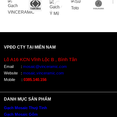
VPĐD CTY TẠI MIỀN NAM
Lô A16 KCN Vĩnh Lộc B , Bình Tân
Email
:
mosaic@vinceramic.com
Website
:
mosaic.vinceramic.com
Mobile
:
0385.140.156
DANH MỤC SẢN PHẨM
Gạch Mosaic Thuỷ Tinh
Gạch Mosaic Gốm