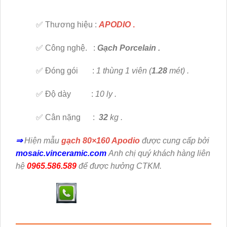
✅ Thương hiệu :
APODIO
.
✅ Công nghệ. :
Gạch Porcelain .
✅ Đóng gói :
1 thùng 1 viên (
1.28
mét) .
✅ Độ dày :
10 ly .
✅ Cân nặng :
32
kg .
⇒
Hiện mẫu
gạch 80×160 Apodio
được cung cấp bởi
mosaic.vinceramic.com
Anh chị quý khách hàng liên
hệ
0965.586.589
để được hưởng CTKM.