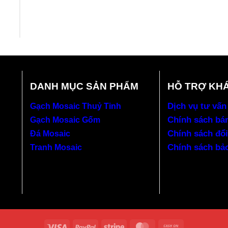
DANH MỤC SẢN PHẨM
HỖ TRỢ KH
Dịch vụ tư vấn
Gạch Mosaic Thuỷ Tinh
Chính sách bá
Gạch Mosaic Gốm
Chính sách đổi
Đá Mosaic
Chính sách bả
Tranh Mosaic
Visa
PayPal
Stripe
MasterCard
Cash