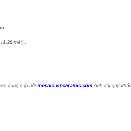
in .
 (
1.28
mét) .
ợc cung cấp bởi
mosaic.vinceramic.com
Anh chị quý khác