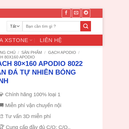
Tìm
kiếm:
A XSTONE
LIÊN HỆ
NG CHỦ
/
SẢN PHẨM
/
GẠCH APODIO
/
H 80X160 APODIO
CH 80×160 APODIO 8022
ÂN ĐÁ TỰ NHIÊN BÓNG
NH
💎 Chính hãng 100% loại 1
🚚 Miễn phí vận chuyển nội
🎨 Tư vấn 3D miễn phí
🏆 Cung cấp đầy đủ C/O; C/Q..