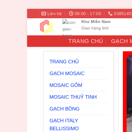
Bỏ
Liên hệ
08:00 - 17:00
0385140
qua
Kho Miền Nam
nội
Giao hàng tỉnh
dung
TRANG CHỦ
GẠCH 
TRANG CHỦ
GẠCH MOSAIC
MOSAIC GỐM
MOSAIC THUỶ TINH
GẠCH BÔNG
GẠCH ITALY
BELLISSIMO