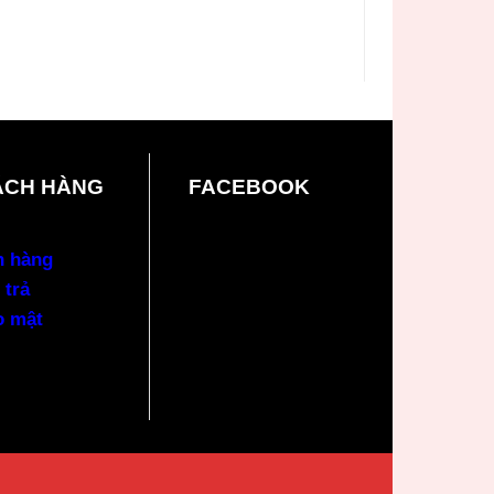
ÁCH HÀNG
FACEBOOK
n hàng
 trả
o mật