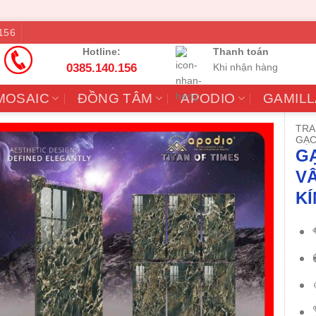
156
Hotline:
Thanh toán
0385.140.156
Khi nhận hàng
MOSAIC
ĐỒNG TÂM
APODIO
GAMILL
TRA
GẠC
GẠ
V
KÍ