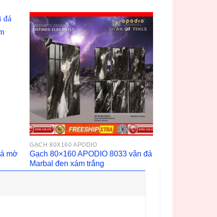
GẠCH 80X160 APODIO
đá mờ
Gạch 80×160 APODIO 8033 vân đá
Marbal đen xám trắng