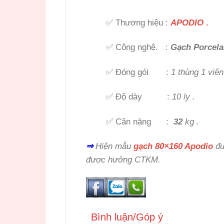
✅ Thương hiệu :
APODIO
.
✅ Công nghệ. :
Gạch Porcela
✅ Đóng gói :
1 thùng 1 viên
✅ Độ dày :
10 ly .
✅ Cân nặng :
32
kg .
⇒
Hiện mẫu
gạch 80×160 Apodio
đư
được hưởng CTKM.
Bình luận/Góp ý