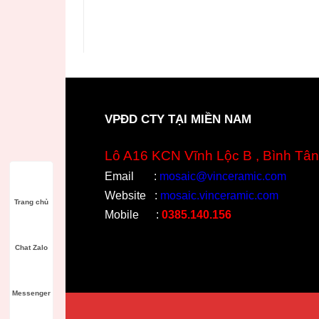
VPĐD CTY TẠI MIỀN NAM
Lô A16 KCN Vĩnh Lộc B , Bình Tân
Email
:
mosaic@vinceramic.com
Website
:
mosaic.vinceramic.com
Trang chủ
Mobile
:
0385.140.156
Chat Zalo
Messenger