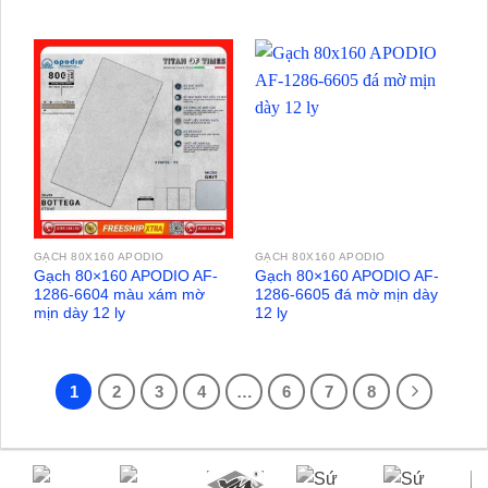
GẠCH 80X160 APODIO
GẠCH 80X160 APODIO
Gạch 80×160 APODIO AF-
Gạch 80×160 APODIO AF-
1286-6604 màu xám mờ
1286-6605 đá mờ mịn dày
mịn dày 12 ly
12 ly
1
2
3
4
…
6
7
8