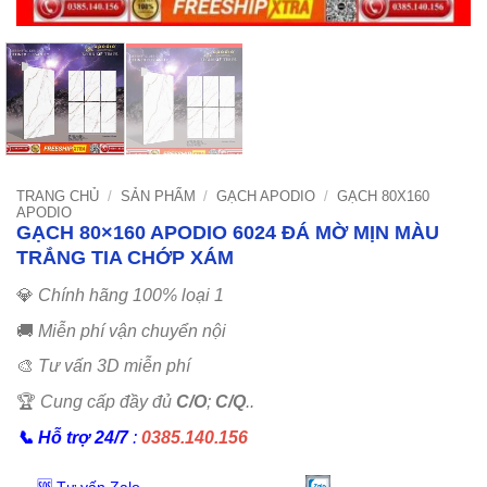
TRANG CHỦ
/
SẢN PHẨM
/
GẠCH APODIO
/
GẠCH 80X160
APODIO
GẠCH 80×160 APODIO 6024 ĐÁ MỜ MỊN MÀU
TRẮNG TIA CHỚP XÁM
💎
Chính hãng 100% loại 1
🚚
Miễn phí vận chuyển nội
🎨
Tư vấn 3D miễn phí
🏆
Cung cấp đầy đủ
C/O
;
C/Q
..
📞
Hỗ trợ 24/7
:
0385.140.156
🆘 Tư vấn Zalo