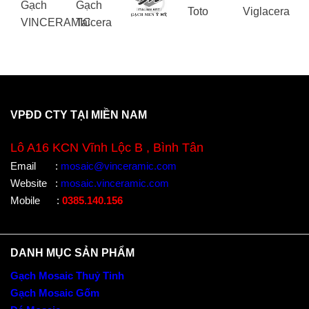
VPĐD CTY TẠI MIỀN NAM
Lô A16 KCN Vĩnh Lộc B , Bình Tân
Email
:
mosaic@vinceramic.com
Website
:
mosaic.vinceramic.com
Mobile
:
0385.140.156
DANH MỤC SẢN PHẨM
Gạch Mosaic Thuỷ Tinh
Gạch Mosaic Gốm