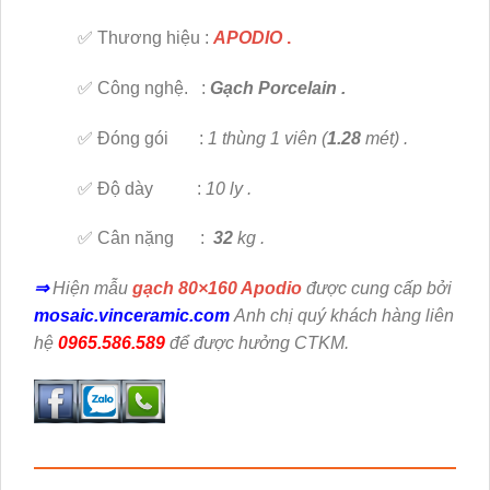
✅ Thương hiệu :
APODIO
.
✅ Công nghệ. :
Gạch Porcelain .
✅ Đóng gói :
1 thùng 1 viên (
1.28
mét) .
✅ Độ dày :
10 ly .
✅ Cân nặng :
32
kg .
⇒
Hiện mẫu
gạch 80×160 Apodio
được cung cấp bởi
mosaic.vinceramic.com
Anh chị quý khách hàng liên
hệ
0965.586.589
để được hưởng CTKM.