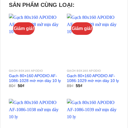
SẢN PHẨM CÙNG LOẠI:
Giảm giá!
Giảm giá!
GẠCH 80X160 APODIO
GẠCH 80X160 APODIO
Gạch 80×160 APODIO AF-
Gạch 80×160 APODIO AF-
1086-1028 mờ mịn dày 10 ly
1086-1029 mờ mịn dày 10 ly
Giá
Giá
Giá
Giá
80
₫
50
₫
89
₫
55
₫
gốc
hiện
gốc
hiện
là:
tại
là:
tại
80₫.
là:
89₫.
là:
50₫.
55₫.