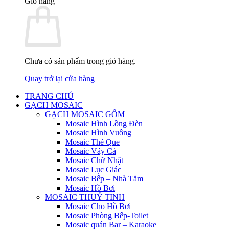
Giỏ hàng
Chưa có sản phẩm trong giỏ hàng.
Quay trở lại cửa hàng
TRANG CHỦ
GẠCH MOSAIC
GẠCH MOSAIC GỐM
Mosaic Hình Lồng Đèn
Mosaic Hình Vuông
Mosaic Thẻ Que
Mosaic Vảy Cá
Mosaic Chữ Nhật
Mosaic Lục Giác
Mosaic Bếp – Nhà Tắm
Mosaic Hồ Bơi
MOSAIC THUỶ TINH
Mosaic Cho Hồ Bơi
Mosaic Phòng Bếp-Toilet
Mosaic quán Bar – Karaoke