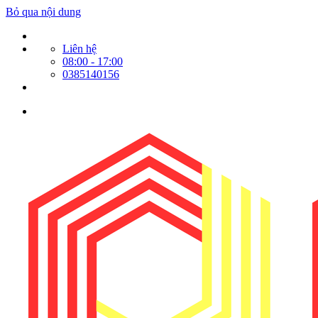
Bỏ qua nội dung
Liên hệ
08:00 - 17:00
0385140156