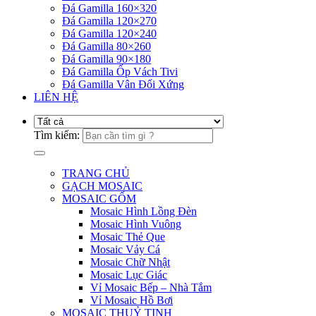
Đá Gamilla 160×320
Đá Gamilla 120×270
Đá Gamilla 120×240
Đá Gamilla 80×260
Đá Gamilla 90×180
Đá Gamilla Ốp Vách Tivi
Đá Gamilla Vân Đối Xứng
LIÊN HỆ
Tìm kiếm:
TRANG CHỦ
GẠCH MOSAIC
MOSAIC GỐM
Mosaic Hình Lồng Đèn
Mosaic Hình Vuông
Mosaic Thẻ Que
Mosaic Vảy Cá
Mosaic Chữ Nhật
Mosaic Lục Giác
Vỉ Mosaic Bếp – Nhà Tắm
Vỉ Mosaic Hồ Bơi
MOSAIC THUỶ TINH