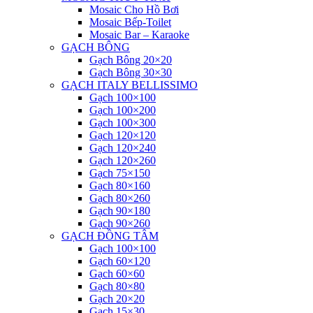
Mosaic Cho Hồ Bơi
Mosaic Bếp-Toilet
Mosaic Bar – Karaoke
GẠCH BÔNG
Gạch Bông 20×20
Gạch Bông 30×30
GẠCH ITALY BELLISSIMO
Gạch 100×100
Gạch 100×200
Gạch 100×300
Gạch 120×120
Gạch 120×240
Gạch 120×260
Gạch 75×150
Gạch 80×160
Gạch 80×260
Gạch 90×180
Gạch 90×260
GẠCH ĐỒNG TÂM
Gạch 100×100
Gạch 60×120
Gạch 60×60
Gạch 80×80
Gạch 20×20
Gạch 15×30