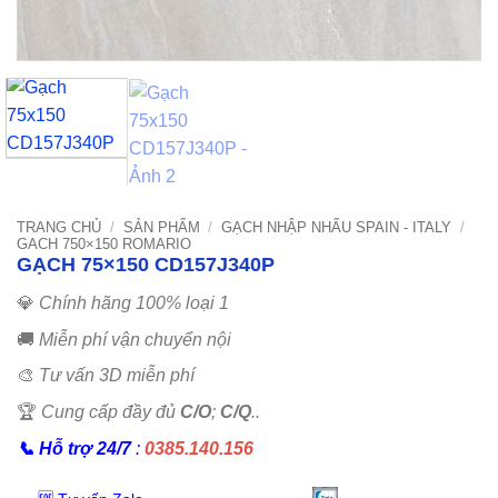
TRANG CHỦ
/
SẢN PHẨM
/
GẠCH NHẬP NHẨU SPAIN - ITALY
/
GACH 750×150 ROMARIO
GẠCH 75×150 CD157J340P
💎
Chính hãng 100% loại 1
🚚
Miễn phí vận chuyển nội
🎨
Tư vấn 3D miễn phí
🏆
Cung cấp đầy đủ
C/O
;
C/Q
..
📞
Hỗ trợ 24/7
:
0385.140.156