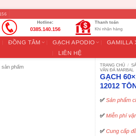
156
Hotline:
Thanh toán
0385.140.156
Khi nhận hàng
ĐỒNG TÂM
GẠCH APODIO
GAMILLA
LIÊN HỆ
TRANG CHỦ
/
S
VÂN ĐÁ MARBAL
GẠCH 60×
12012 T
✅
Sản phẩm ch
✅
Miễn phí vậ
✅
Cung cấp đầ