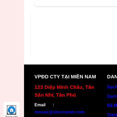
SẢN PHẨM BÁN CHẠY
VPĐD CTY TẠI MIỀN NAM
DAN
123 Diệp Minh Châu, Tân
Gạch
Sân Nhì, Tân Phú
Gạch
Email
:
Đá M
mosaic@vinceramic.com
Tran
Trang chủ