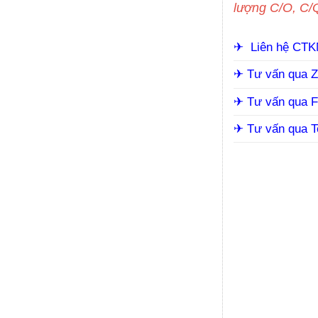
lượng C/O, C
✈︎
Liên hệ CT
✈︎
Tư vấn qua Z
✈︎ Tư vấn qua 
✈︎ Tư vấn qua 