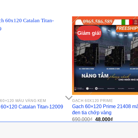
Giảm giá!
60×120 MÀU VÀNG KEM
GẠCH 60X120 PRIME
Gạch 60×120 Prime 21408 m
60×120 Catalan Titan-12009
đen tia chớp vàng
Giá
Giá
690.000
₫
48.000
₫
gốc
hiện
là:
tại
690.000₫.
là:
48.000₫.