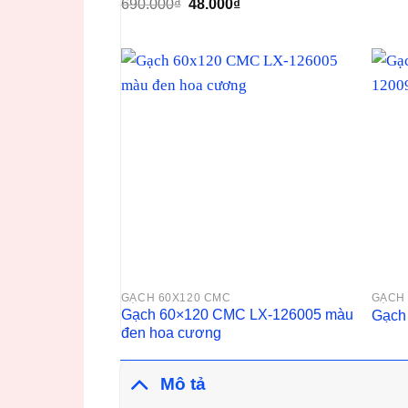
Giá
Giá
690.000
₫
48.000
₫
gốc
hiện
là:
tại
690.000₫.
là:
48.000₫.
GẠCH 60X120 CMC
GẠCH 
Gạch 60×120 CMC LX-126005 màu
Gạch 
đen hoa cương
Mô tả