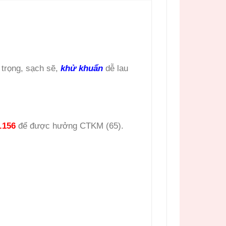
 trọng, sạch sẽ,
khử khuẩn
dễ lau
.156
để được hưởng CTKM (65).