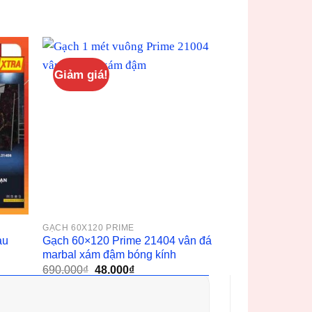
Giảm giá!
GẠCH 60X120 PRIME
àu
Gạch 60×120 Prime 21404 vân đá
marbal xám đậm bóng kính
Giá
Giá
690.000
₫
48.000
₫
gốc
hiện
là:
tại
690.000₫.
là:
48.000₫.