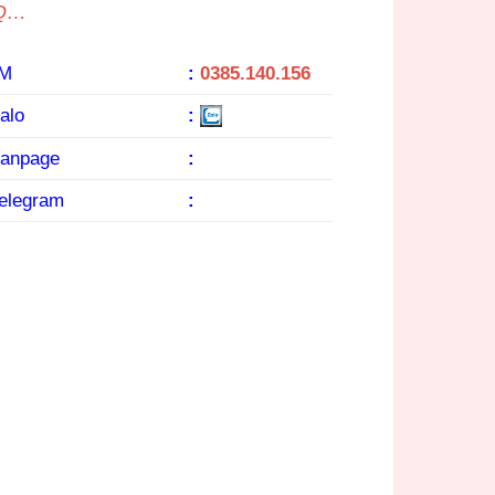
/Q…
KM
:
0385.140.156
alo
:
Fanpage
:
Telegram
: