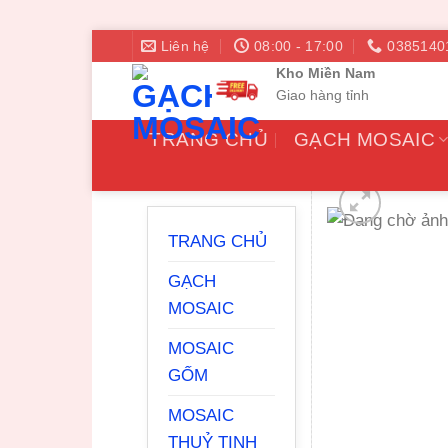
Bỏ
Liên hệ
08:00 - 17:00
0385140
qua
Kho Miền Nam
nội
Giao hàng tỉnh
dung
TRANG CHỦ
GẠCH MOSAIC
TRANG CHỦ
GẠCH
MOSAIC
MOSAIC
GỐM
MOSAIC
THUỶ TINH