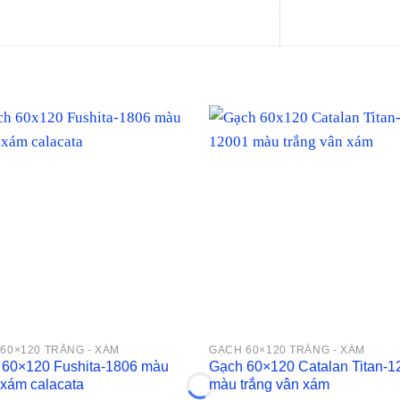
60×120 TRẮNG - XÁM
GẠCH 60×120 TRẮNG - XÁM
 60×120 Fushita-1806 màu
Gạch 60×120 Catalan Titan-1
 xám calacata
màu trắng vân xám