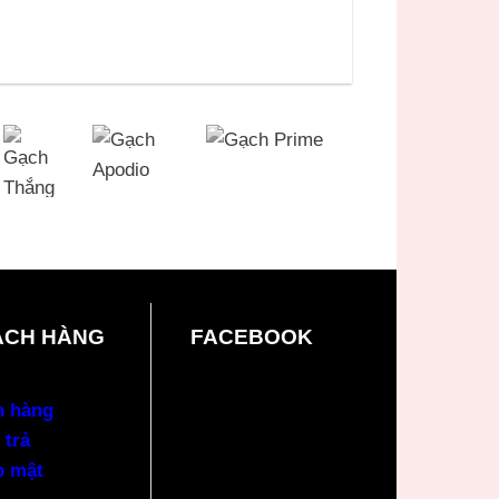
ÁCH HÀNG
FACEBOOK
n hàng
 trả
o mật