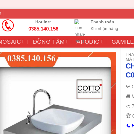
6
Hotline:
Thanh toán
0385.140.156
Khi nhận hàng
MOSAIC
ĐỒNG TÂM
APODIO
GAMILL
TRA
MẶ
C
C
💎
C
🚚
M
🎨
T
🏆
📞
H