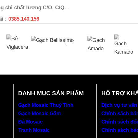
ng chỉ chất lượng C/O, C/Q…
ãi :
0385.140.156
DANH MỤC SẢN PHẨM
HỖ TRỢ KH
Dịch vụ tư vấn
Gạch Mosaic Thuỷ Tinh
Chính sách bá
Gạch Mosaic Gốm
Chính sách đổi
Đá Mosaic
Chính sách bả
Tranh Mosaic