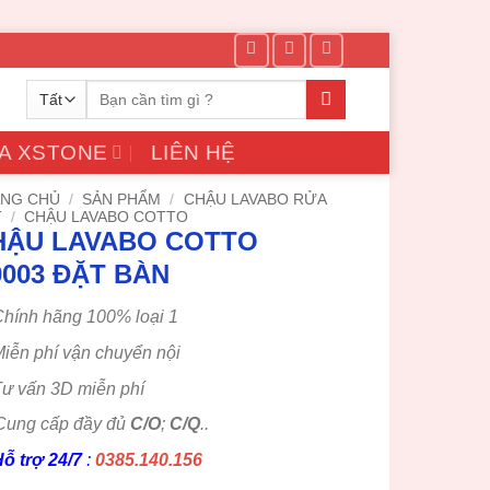
Tìm
kiếm:
A XSTONE
LIÊN HỆ
NG CHỦ
/
SẢN PHẨM
/
CHẬU LAVABO RỬA
T
/
CHẬU LAVABO COTTO
HẬU LAVABO COTTO
0003 ĐẶT BÀN
hính hãng 100% loại 1
iễn phí vận chuyển nội
ư vấn 3D miễn phí
Cung cấp đầy đủ
C/O
;
C/Q
..
ỗ trợ 24/7
:
0385.140.156