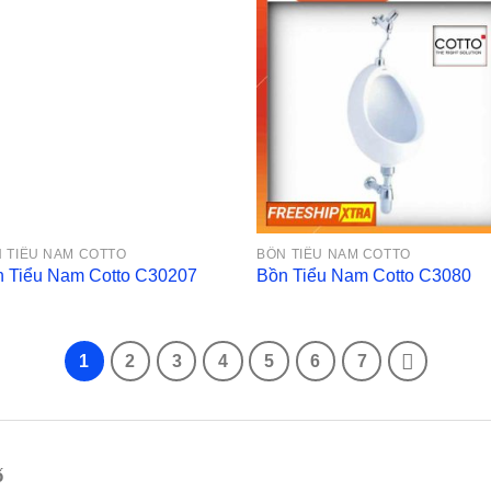
 TIỂU NAM COTTO
BỒN TIỂU NAM COTTO
 Tiểu Nam Cotto C30207
Bồn Tiểu Nam Cotto C3080
1
2
3
4
5
6
7
ố