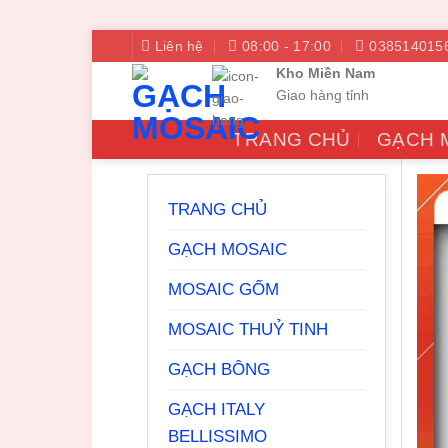
Bỏ
Liên hệ
08:00 - 17:00
038514015
qua
Kho Miền Nam
nội
Giao hàng tỉnh
dung
TRANG CHỦ
GẠCH 
TRANG CHỦ
GẠCH MOSAIC
MOSAIC GỐM
MOSAIC THUỶ TINH
GẠCH BÔNG
GẠCH ITALY
BELLISSIMO