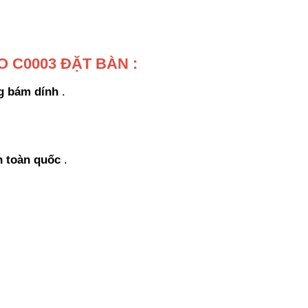
O C0003 ĐẶT BÀN
:
g bám dính
.
.
n toàn quốc
.