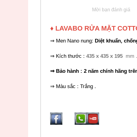
Mời bạn đánh giá
♦ LAVABO RỬA MẶT
COTT
⇒ Men Nano nung:
Diệt khuẩn, chốn
⇒ Kích thước :
435 x 435 x 195
mm 
⇒ Bảo hành : 2
năm chính hãng trê
⇒ Màu sắc : Trắng .