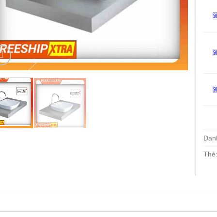



Dan
Thẻ