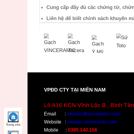
Cung cấp đầy đủ các chứng từ, chứ
Liên hệ để biết chính sách khuyến m
VPĐD CTY TẠI MIỀN NAM
Lô A16 KCN Vĩnh Lộc B , Bình Tân
Email
:
mosaic@vinceramic.com
Website
:
mosaic.vinceramic.com
Trang chủ
Mobile
:
0385.140.156