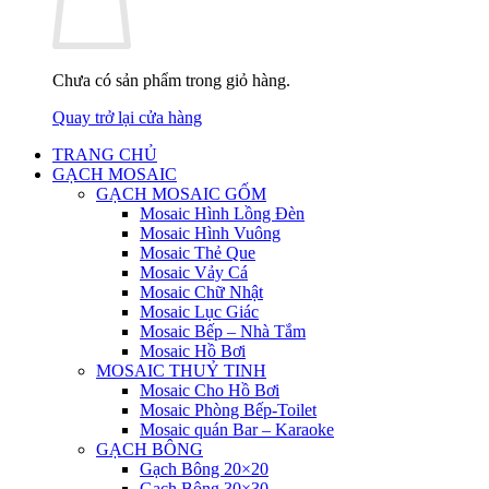
Chưa có sản phẩm trong giỏ hàng.
Quay trở lại cửa hàng
TRANG CHỦ
GẠCH MOSAIC
GẠCH MOSAIC GỐM
Mosaic Hình Lồng Đèn
Mosaic Hình Vuông
Mosaic Thẻ Que
Mosaic Vảy Cá
Mosaic Chữ Nhật
Mosaic Lục Giác
Mosaic Bếp – Nhà Tắm
Mosaic Hồ Bơi
MOSAIC THUỶ TINH
Mosaic Cho Hồ Bơi
Mosaic Phòng Bếp-Toilet
Mosaic quán Bar – Karaoke
GẠCH BÔNG
Gạch Bông 20×20
Gạch Bông 30×30