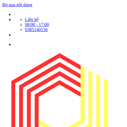
Bỏ qua nội dung
Liên hệ
08:00 - 17:00
0385140156