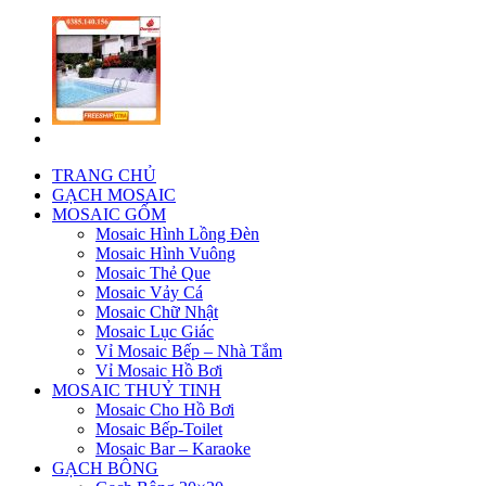
TRANG CHỦ
GẠCH MOSAIC
MOSAIC GỐM
Mosaic Hình Lồng Đèn
Mosaic Hình Vuông
Mosaic Thẻ Que
Mosaic Vảy Cá
Mosaic Chữ Nhật
Mosaic Lục Giác
Vỉ Mosaic Bếp – Nhà Tắm
Vỉ Mosaic Hồ Bơi
MOSAIC THUỶ TINH
Mosaic Cho Hồ Bơi
Mosaic Bếp-Toilet
Mosaic Bar – Karaoke
GẠCH BÔNG