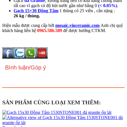
Gạch
đá Granite
, xương trắng nên có khả năng chống thấm
rất cao vì gạch có độ hút nước gần như bằng 0
(< 0.05%)
.
Gạch 15×30 Đồng Tâm
1 thùng có 25 viên , cân nặng :
26 kg / thùng.
Hiện mẫu được cung cấp bởi
mosaic.vinceramic.com
Anh chị quý
khách hàng liên hệ
0965.586.589
để được hưởng CTKM.
Bình luận/Góp ý
SẢN PHẨM CÙNG LOẠI XEM THÊM: