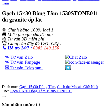
Tâm
Gạch 15×30 Đồng Tâm 1530STONE011
đá granite ốp lát
💎
Chính hãng 100% loại 1
🚚
Miễn phí vận chuyển nội
🎨
Tư vấn 3D miễn phí
🏆
Cung cấp đầy đủ
C/O
;
C/Q
..
📞
Hỗ trợ 24/7
:
0385.140.156
🆘 Tư vấn Zalo
🆘 Tư vấn Fanpage
🆘 Tư vấn Telegram
Danh mục:
Gạch 15x30 Đồng Tâm
,
Gạch thẻ Mosaic Chữ Nhật
Thẻ:
Gạch 15x30 Đồng Tâm 1530STONE011
Sản phẩm tương tự