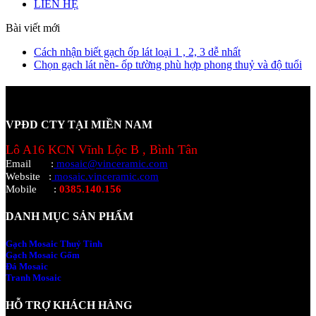
LIÊN HỆ
Bài viết mới
Cách nhận biết gạch ốp lát loại 1 , 2, 3 dễ nhất
Chọn gạch lát nền- ốp tường phù hợp phong thuỷ và độ tuổi
VPĐD CTY TẠI MIỀN NAM
Lô A16 KCN Vĩnh Lộc B , Bình Tân
Email
:
mosaic@vinceramic.com
Website
:
mosaic.vinceramic.com
Mobile
:
0385.140.156
DANH MỤC SẢN PHẨM
Gạch Mosaic Thuỷ Tinh
Gạch Mosaic Gốm
Đá Mosaic
Tranh Mosaic
HỖ TRỢ KHÁCH HÀNG