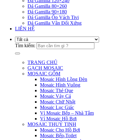
Đá Gamilla 120×240
Đá Gamilla 80×260
Đá Gamilla 90×180
Đá Gamilla Ốp Vách Tivi
Đá Gamilla Vân Đối Xứng
LIÊN HỆ
Tìm kiếm:
TRANG CHỦ
GẠCH MOSAIC
MOSAIC GỐM
Mosaic Hình Lồng Đèn
Mosaic Hình Vuông
Mosaic Thẻ Que
Mosaic Vảy Cá
Mosaic Chữ Nhật
Mosaic Lục Giác
Vỉ Mosaic Bếp – Nhà Tắm
Vỉ Mosaic Hồ Bơi
MOSAIC THUỶ TINH
Mosaic Cho Hồ Bơi
Mosaic Bếp-Toilet