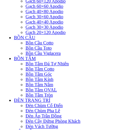
Gạch 60×120 Apodio
Gạch 60×60 Apodio
Gạch 40×80 Apodio
Gạch 30×60 Apodio
Gạch 40×40 Apodio
Gạch 30×30 Apodio
Gạch 20×120 Apodio
BỒN CẦU
Bồn Cầu Cotto
Bồn Cầu Toto
Bồn Cầu Viglacera
BỒN TẮM
Bồn Tắm Đá Tự Nhiên
Bồn Tắm Cotto
Bồn Tắm Góc
Bồn Tắm Kính
Bồn Tắm Nằm
Bồn Tắm OVAL
Bồn Tắm Tròn
ĐÈN TRANG TRÍ
Đèn Chùm Cổ Điển
Đèn Chùm Pha Lê
Đèn Áp Trần Đồng
Đèn Cây Đứng Phòng Khách
Đèn Vách Tường